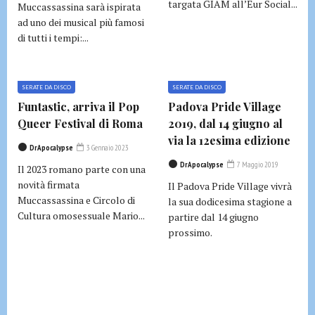
targata GIAM all’Eur Social...
Muccassassina sarà ispirata
ad uno dei musical più famosi
di tutti i tempi:...
SERATE DA DISCO
SERATE DA DISCO
Funtastic, arriva il Pop
Padova Pride Village
Queer Festival di Roma
2019, dal 14 giugno al
via la 12esima edizione
DrApocalypse
3 Gennaio 2023
DrApocalypse
7 Maggio 2019
Il 2023 romano parte con una
novità firmata
Il Padova Pride Village vivrà
Muccassassina e Circolo di
la sua dodicesima stagione a
Cultura omosessuale Mario...
partire dal 14 giugno
prossimo.