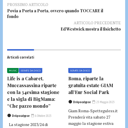
PROSSIMO ARTICOLO
Povia a Porta a Porta, ovvero quando TOCCARE il
fondo
ARTICOLO PRECEDENTE
Ed Westwick mostra il fisichetto
Articoli correlati
MUSIC
SERATE DA DISCO
SERATE DA DISCO
Life is a Cabaret,
Roma, riparte la
Muccassassina riparte
gratuita estate GIAM
con la 34esima stagione
all’Eur Social Park
e la sigla di BigMama:
DrApocalypse
23 Maggio 2023
“Che pazzo mondo”
Giam Roma-Spetteguless.it
DrApocalypse
6 Ottobre 2023
Prenderà vita sabato 27
maggio la stagione estiva
La stagione 2023/24 di