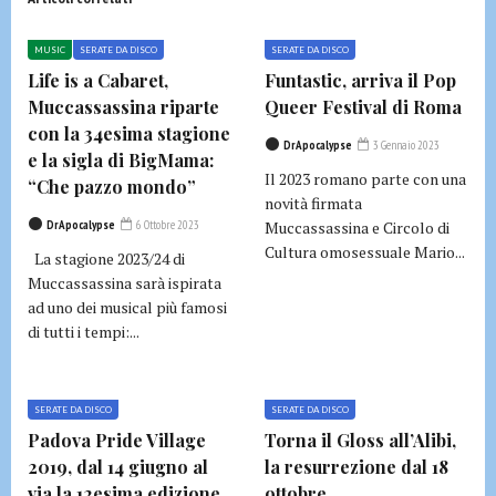
MUSIC
SERATE DA DISCO
SERATE DA DISCO
Life is a Cabaret,
Funtastic, arriva il Pop
Muccassassina riparte
Queer Festival di Roma
con la 34esima stagione
DrApocalypse
3 Gennaio 2023
e la sigla di BigMama:
Il 2023 romano parte con una
“Che pazzo mondo”
novità firmata
DrApocalypse
6 Ottobre 2023
Muccassassina e Circolo di
Cultura omosessuale Mario...
La stagione 2023/24 di
Muccassassina sarà ispirata
ad uno dei musical più famosi
di tutti i tempi:...
SERATE DA DISCO
SERATE DA DISCO
Padova Pride Village
Torna il Gloss all’Alibi,
2019, dal 14 giugno al
la resurrezione dal 18
via la 12esima edizione
ottobre