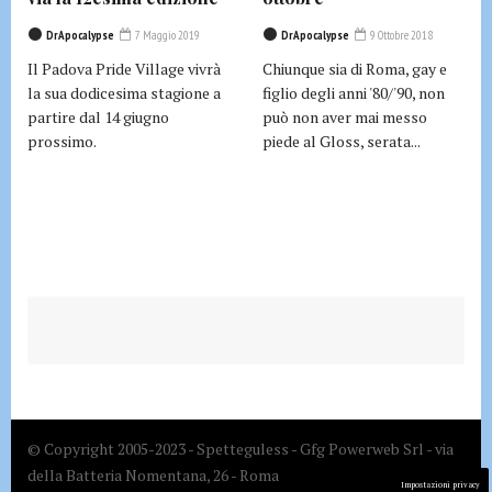
DrApocalypse
7 Maggio 2019
DrApocalypse
9 Ottobre 2018
Il Padova Pride Village vivrà
Chiunque sia di Roma, gay e
la sua dodicesima stagione a
figlio degli anni '80/'90, non
partire dal 14 giugno
può non aver mai messo
prossimo.
piede al Gloss, serata...
© Copyright 2005-2023 - Spetteguless - Gfg Powerweb Srl - via
della Batteria Nomentana, 26 - Roma
Impostazioni privacy