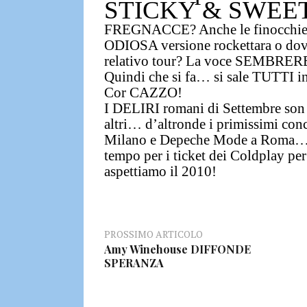
STICKY & SWEE
FREGNACCE?
Anche le finocchi
ODIOSA versione rockettara o dov
relativo tour?
La voce SEMBREREBBE
Quindi che si fa…
si sale TUTTI 
Cor CAZZO!
I
DELIRI romani di Settembre son 
altri
… d’altronde i primissimi conc
Milano e Depeche Mode a Roma
tempo per i ticket dei Coldplay pe
aspettiamo il 2010!
PROSSIMO ARTICOLO
Amy Winehouse DIFFONDE
SPERANZA