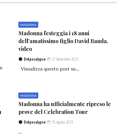
MADONNA
Madonna festeggia i 18 anni
dell’amatissimo figlio David Banda,
video
DrApocalypse
27 Settembre 2023
in
Visualizza questo post su...
MADONNA
n
Madonna ha ufficialmente ripreso le
n
prove del Celebration Tour
DrApocalypse
31 Agosto 2023
...