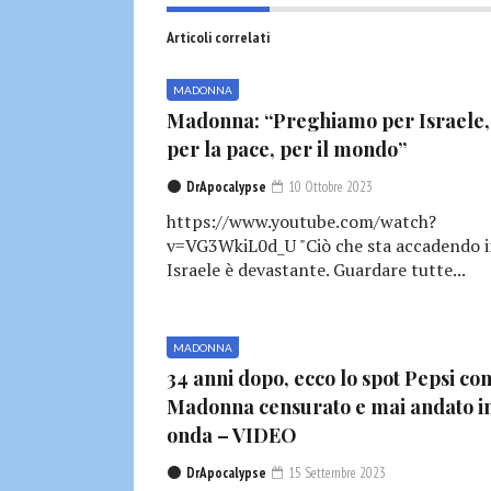
Articoli correlati
MADONNA
Madonna: “Preghiamo per Israele,
per la pace, per il mondo”
DrApocalypse
10 Ottobre 2023
https://www.youtube.com/watch?
v=VG3WkiL0d_U "Ciò che sta accadendo 
Israele è devastante. Guardare tutte...
MADONNA
34 anni dopo, ecco lo spot Pepsi co
Madonna censurato e mai andato i
onda – VIDEO
DrApocalypse
15 Settembre 2023