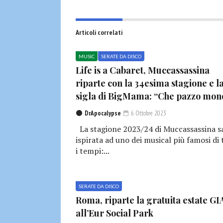
Articoli correlati
MUSIC
SERATE DA DISCO
Life is a Cabaret, Muccassassina
riparte con la 34esima stagione e l
sigla di BigMama: “Che pazzo mon
DrApocalypse
6 Ottobre 2023
La stagione 2023/24 di Muccassassina s
ispirata ad uno dei musical più famosi di 
i tempi:...
SERATE DA DISCO
Roma, riparte la gratuita estate G
all’Eur Social Park