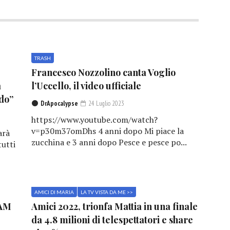
TRASH
Francesco Nozzolino canta Voglio
a
l’Uccello, il video ufficiale
do”
DrApocalypse
24 Luglio 2023
https://www.youtube.com/watch?
v=p30m37omDhs 4 anni dopo Mi piace la
arà
zucchina e 3 anni dopo Pesce e pesce po...
tutti
AMICI DI MARIA
LA TV VISTA DA ME >>
IAM
Amici 2022, trionfa Mattia in una finale
da 4.8 milioni di telespettatori e share