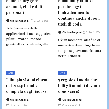
come proteggere
community online:
account, chat e dati
perché oggi
personali
l’intrattenimento
continua anche dopo i
Cristian Gangemi
25 Luglio 2026
titoli di coda
Telegram è una delle
Cristian Gangemi
25 Luglio 2026
applicazioni di messaggistica
più utilizzate al mondo
C’è un momento, alla fine di
grazie alla sua velocità, alle...
una serie o di un film, che un
tempo segnava una chiusura
netta. I titoli di...
VARIE
VARIE
I film più visti al cinema
5 regole di moda che
nel 2024: l’analisi
tutti gli uomini devono
completa degli incassi
conoscere!
Cristian Gangemi
Cristian Gangemi
19 Dicembre 2024
25 Novembre 2024