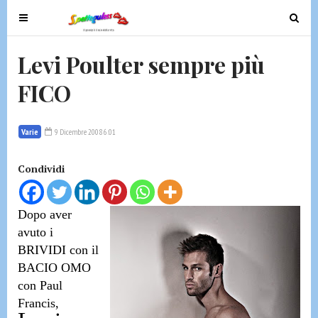
T
T
o
o
g
g
Levi Poulter sempre più
g
g
FICO
l
l
e
e
n
n
Varie
9 Dicembre 2008 6:01
a
a
v
v
Condividi
i
i
g
g
a
a
Dopo aver
t
t
avuto i
i
i
BRIVIDI con il
o
o
BACIO OMO
n
n
con Paul
Francis
,