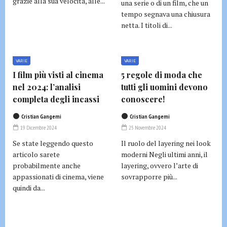
grazie alla sua velocità, alle...
una serie o di un film, che un
tempo segnava una chiusura
netta. I titoli di...
VARIE
VARIE
I film più visti al cinema
5 regole di moda che
nel 2024: l’analisi
tutti gli uomini devono
completa degli incassi
conoscere!
Cristian Gangemi
Cristian Gangemi
19 Dicembre 2024
25 Novembre 2024
Se state leggendo questo
Il ruolo del layering nei look
articolo sarete
moderni Negli ultimi anni, il
probabilmente anche
layering, ovvero l’arte di
appassionati di cinema, viene
sovrapporre più...
quindi da...