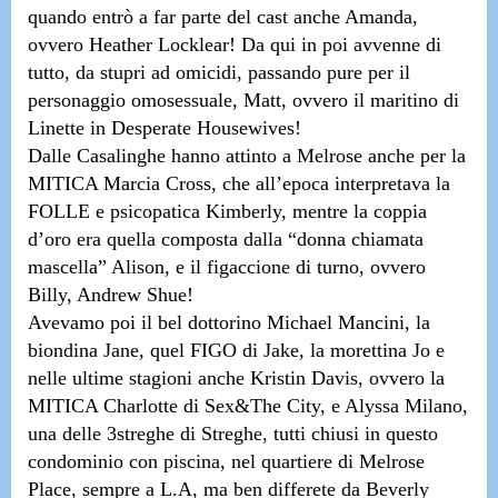
quando entrò a far parte del cast anche
Amanda,
ovvero Heather Locklear!
Da qui in poi avvenne di
tutto, da stupri ad omicidi, passando pure per il
personaggio omosessuale,
Matt, ovvero il maritino di
Linette in Desperate Housewives!
Dalle Casalinghe hanno attinto a Melrose anche per
la
MITICA Marcia Cross, che all’epoca interpretava la
FOLLE e psicopatica Kimberly
, mentre la coppia
d’oro era quella composta dalla
“donna chiamata
mascella” Alison, e il figaccione di turno, ovvero
Billy, Andrew Shue!
Avevamo poi il bel dottorino
Michael Mancini, la
biondina Jane, quel FIGO di Jake, la morettina Jo e
nelle ultime stagioni anche Kristin Davis, ovvero la
MITICA Charlotte di Sex&The City, e Alyssa Milano,
una delle 3streghe di Streghe
, tutti chiusi in questo
condominio con piscina,
nel quartiere di Melrose
Place, sempre a L.A, ma ben differete da Beverly