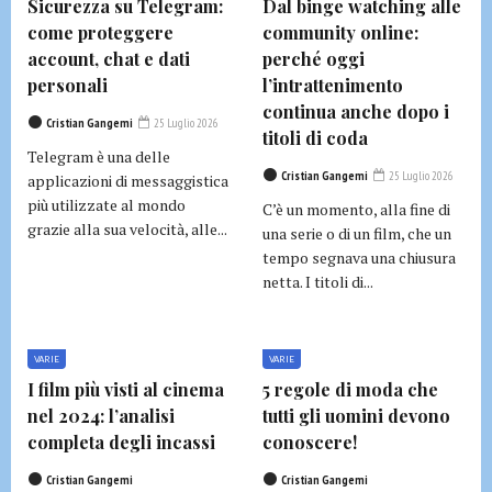
Sicurezza su Telegram:
Dal binge watching alle
come proteggere
community online:
account, chat e dati
perché oggi
personali
l’intrattenimento
continua anche dopo i
Cristian Gangemi
25 Luglio 2026
titoli di coda
Telegram è una delle
Cristian Gangemi
25 Luglio 2026
applicazioni di messaggistica
più utilizzate al mondo
C’è un momento, alla fine di
grazie alla sua velocità, alle...
una serie o di un film, che un
tempo segnava una chiusura
netta. I titoli di...
VARIE
VARIE
I film più visti al cinema
5 regole di moda che
nel 2024: l’analisi
tutti gli uomini devono
completa degli incassi
conoscere!
Cristian Gangemi
Cristian Gangemi