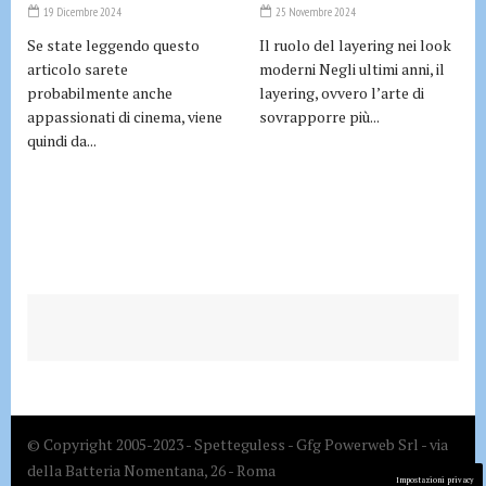
19 Dicembre 2024
25 Novembre 2024
Se state leggendo questo
Il ruolo del layering nei look
articolo sarete
moderni Negli ultimi anni, il
probabilmente anche
layering, ovvero l’arte di
appassionati di cinema, viene
sovrapporre più...
quindi da...
© Copyright 2005-2023 - Spetteguless - Gfg Powerweb Srl - via
della Batteria Nomentana, 26 - Roma
Impostazioni privacy