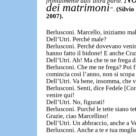
frontalmente dall’altra parte.
dei matrimoni
“.
(Silvio
2007).
Berlusconi. Marcello, iniziamo mal
Dell’Utri. Perché male?
Berlusconi. Perché dovevano venire
hanno fatto il bidone! E anche Crax
Dell’Utri. Ah! Ma che te ne frega d
Berlusconi. Che me ne frega? Poi 
comincia così l’anno, non si scopa
Dell’Utri. Va bene, insomma, che v
Berlusconi. Senti, dice Fedele [Con
venire qui!
Dell’Utri. No, figurati!
Berlusconi. Purché le tette siano te
Grazie, ciao Marcellino!
Dell’Utri. Un abbraccio, anche a V
Berlusconi. Anche a te e tua moglie