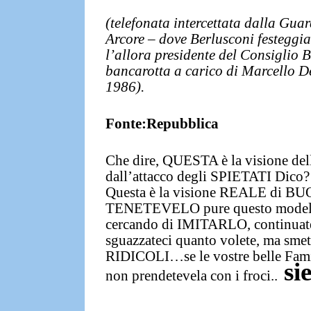
(telefonata intercettata dalla Guar
Arcore – dove Berlusconi festeggi
l’allora presidente del Consiglio 
bancarotta a carico di Marcello De
1986).
Fonte:
Repubblica
Che dire,
QUESTA è la visione d
dall’attacco degli SPIETATI Dico?
Questa è la visione REALE di BUO
TENETEVELO pure questo modello d
cercando di IMITARLO, continuate a
sguazzateci quanto volete
, ma smet
RIDICOLI…
se le vostre belle F
si
non prendetevela con i froci
..