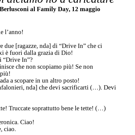
 Berlusconi al Family Day, 12 maggio
e l’anno!
 due [ragazze, nda] di “Drive In” che ci
i è fuori dalla grazia di Dio!
i “Drive In”?
finisce che non scopiamo più! Se non
 più!
ada a scopare in un altro posto!
falonieri, nda] che devi sacrificarti (…). Devi
tte! Truccate soprattutto bene le tette! (…)
eronica. Ciao!
, ciao.