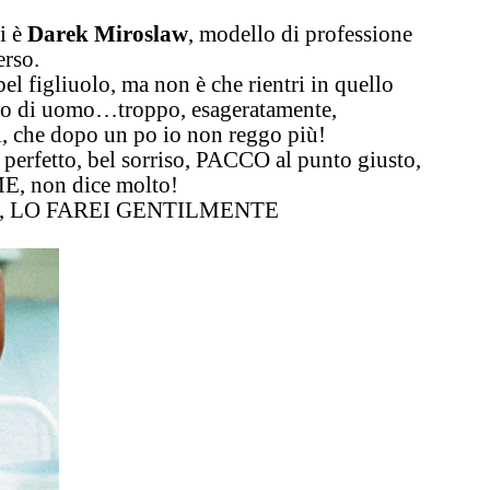
i è
Darek Miroslaw
, modello di professione
erso.
el figliuolo
, ma non è che rientri in quello
tipo di uomo…
troppo, esageratamente,
ri, che dopo un po io non reggo più!
 perfetto, bel sorriso, PACCO al punto giusto,
ME, non dice molto!
,
LO FAREI GENTILMENTE