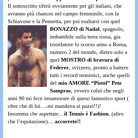
Il sottoscritto tiferà ovviamente per gli italiani, che
avranno più chances nel campo femminile, con la
Schiavone e la Pennetta
, per poi
esaltarsi
con qu
el
BONAZZO di Nadal
, spagnolo,
imbattibile sulla terra rossa, gia
trionfatore lo scorso anno a Roma,
numero 2 del mondo
, dietro solo a
quel
MOSTRO di bravura di
Federer
, svizzero, pronto a battere
tutti i record tennistici, anche quelli
del
mio AMORE “Pistol” Pete
Sampras
, ovvero colui che negli
anni 90 mi fece innamorare di queso fantastico sport
(
oltre che di lui….mi mandava ai pazzi!!)!
Insomma che aspettate…
il Tennis è Fashion
, (altro
che l’equitazione)…
accorrete!!