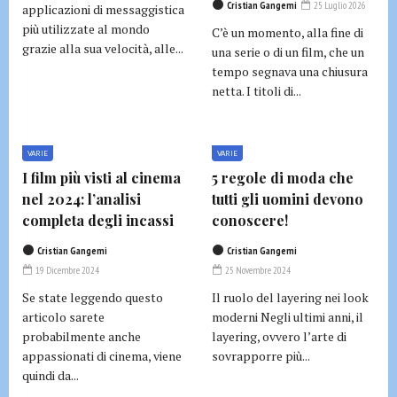
Cristian Gangemi
25 Luglio 2026
applicazioni di messaggistica
più utilizzate al mondo
C’è un momento, alla fine di
grazie alla sua velocità, alle...
una serie o di un film, che un
tempo segnava una chiusura
netta. I titoli di...
VARIE
VARIE
I film più visti al cinema
5 regole di moda che
nel 2024: l’analisi
tutti gli uomini devono
completa degli incassi
conoscere!
Cristian Gangemi
Cristian Gangemi
19 Dicembre 2024
25 Novembre 2024
Se state leggendo questo
Il ruolo del layering nei look
articolo sarete
moderni Negli ultimi anni, il
probabilmente anche
layering, ovvero l’arte di
appassionati di cinema, viene
sovrapporre più...
quindi da...