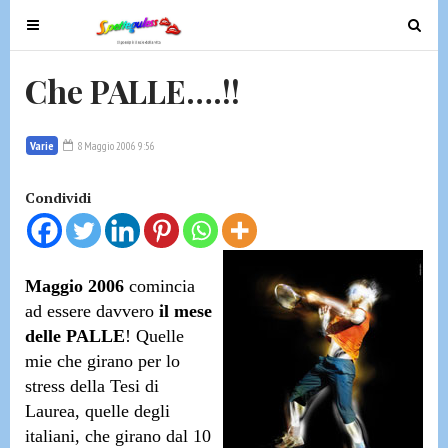
T
T
o
o
g
g
Che PALLE….!!
g
g
l
l
e
e
Varie
8 Maggio 2006 9:56
n
n
a
a
Condividi
v
v
i
i
g
g
Maggio 2006
comincia
a
a
ad essere davvero
il mese
t
t
delle PALLE
!
Quelle
i
i
mie
o
che girano per lo
o
n
n
stress della Tesi di
Laurea,
quelle degli
italiani
, che girano dal 10