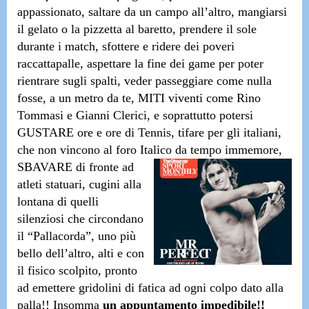
appassionato, saltare da un campo all’altro, mangiarsi
il gelato o la pizzetta al baretto, prendere il sole
durante i match, sfottere e ridere dei poveri
raccattapalle, aspettare la fine dei game per poter
rientrare sugli spalti, veder passeggiare come nulla
fosse, a un metro da te, MITI viventi come
Rino
Tommasi e Gianni Clerici
, e soprattutto potersi
GUSTARE ore e ore di Tennis
, tifare per gli italiani,
che non vincono al foro Italico da te
mpo immemore,
SBAVARE
di fronte ad
atleti statuari, cugini alla
lontana di quelli
silenziosi che circondano
il “Pallacorda”, uno più
bello dell’altro, alti e con
il fisico scolpito, pronto
ad emettere gridolini di fatica ad ogni colpo dato alla
palla!! Insomma
un appuntamento impedibile!!