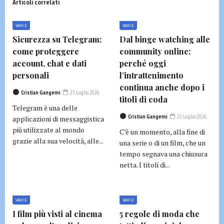
Articoli correlati
VARIE
VARIE
Sicurezza su Telegram:
Dal binge watching alle
come proteggere
community online:
account, chat e dati
perché oggi
personali
l’intrattenimento
continua anche dopo i
Cristian Gangemi
25 Luglio 2026
titoli di coda
Telegram è una delle
Cristian Gangemi
25 Luglio 2026
applicazioni di messaggistica
più utilizzate al mondo
C’è un momento, alla fine di
grazie alla sua velocità, alle...
una serie o di un film, che un
tempo segnava una chiusura
netta. I titoli di...
VARIE
VARIE
I film più visti al cinema
5 regole di moda che