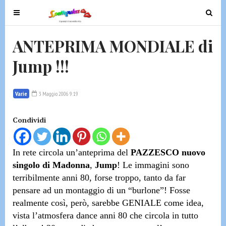
T
T
o
o
g
g
ANTEPRIMA MONDIALE di
g
g
Jump !!!
l
l
e
e
n
n
Varie
3 Maggio 2006 9:19
a
a
v
v
Condividi
i
i
g
g
a
a
In rete circola
un’anteprima
del
PAZZESCO
nuovo
t
t
singolo di Madonna
,
Jump
! Le immagini sono
i
i
terribilmente
anni 80
, forse troppo, tanto da far
o
o
pensare ad un montaggio di un “burlone”! Fosse
n
n
realmente così, però, sarebbe
GENIALE
come idea,
vista l’atmosfera dance anni 80 che circola in tutto