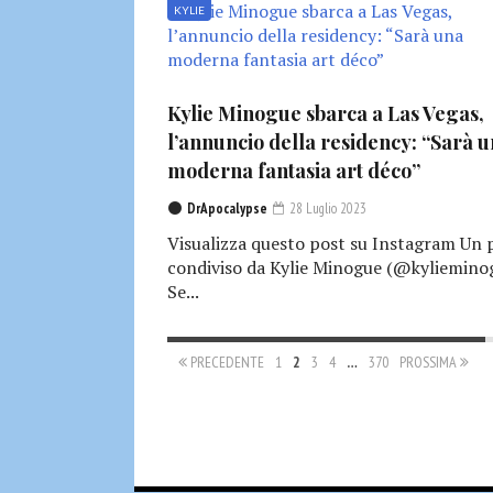
KYLIE
Kylie Minogue sbarca a Las Vegas,
l’annuncio della residency: “Sarà 
moderna fantasia art déco”
DrApocalypse
28 Luglio 2023
Visualizza questo post su Instagram Un 
condiviso da Kylie Minogue (@kyliemino
Se...
PRECEDENTE
1
2
3
4
…
370
PROSSIMA