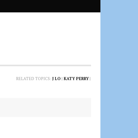
RELATED TOPICS:
J LO
|
KATY PERRY
|