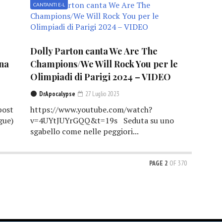
CANTANTI E-L
Dolly Parton canta We Are The
una
Champions/We Will Rock You per le
Olimpiadi di Parigi 2024 – VIDEO
DrApocalypse
27 Luglio 2023
post
https://www.youtube.com/watch?
gue)
v=4UYtJUYrGQQ&t=19s Seduta su uno
sgabello come nelle peggiori...
PAGE 2
OF 370