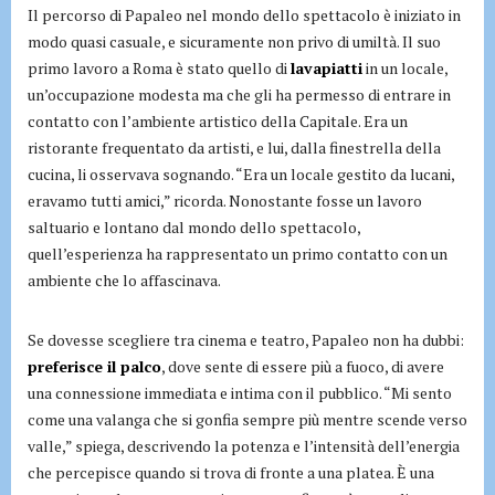
Il percorso di Papaleo nel mondo dello spettacolo è iniziato in
modo quasi casuale, e sicuramente non privo di umiltà. Il suo
primo lavoro a Roma è stato quello di
lavapiatti
in un locale,
un’occupazione modesta ma che gli ha permesso di entrare in
contatto con l’ambiente artistico della Capitale. Era un
ristorante frequentato da artisti, e lui, dalla finestrella della
cucina, li osservava sognando. “Era un locale gestito da lucani,
eravamo tutti amici,” ricorda. Nonostante fosse un lavoro
saltuario e lontano dal mondo dello spettacolo,
quell’esperienza ha rappresentato un primo contatto con un
ambiente che lo affascinava.
Se dovesse scegliere tra cinema e teatro, Papaleo non ha dubbi:
preferisce il palco
, dove sente di essere più a fuoco, di avere
una connessione immediata e intima con il pubblico. “Mi sento
come una valanga che si gonfia sempre più mentre scende verso
valle,” spiega, descrivendo la potenza e l’intensità dell’energia
che percepisce quando si trova di fronte a una platea. È una