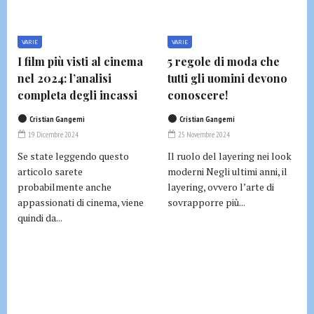
VARIE
VARIE
I film più visti al cinema
5 regole di moda che
nel 2024: l’analisi
tutti gli uomini devono
completa degli incassi
conoscere!
Cristian Gangemi
Cristian Gangemi
19 Dicembre 2024
25 Novembre 2024
Se state leggendo questo
Il ruolo del layering nei look
articolo sarete
moderni Negli ultimi anni, il
probabilmente anche
layering, ovvero l’arte di
appassionati di cinema, viene
sovrapporre più...
quindi da...