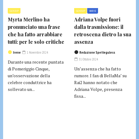
GOSSIP
GOSSIP
VARIE
Myrta Merlino ha
Adriana Volpe fuori
pronunciato una frase
dalla trasmissione: il
che ha fatto arrabbiare
retroscena dietro la sua
tutti: per le solo critiche
assenza
Irene
1 Novembre 2024
Redazione Spetteguless
31 Ottobre 2024
Durante una recente puntata
di Pomeriggio Cinque,
Un’assenza che ha fatto
un’osservazione della
rumore. I fan di BellaMa’ su
celebre conduttrice ha
Rai2 hanno notato che
sollevato un...
Adriana Volpe, presenza
fissa...