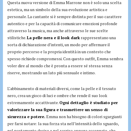
Questa nuova versione di Emma Marrone non è solo una scelta
estetica, ma un simbolo della sua evoluzione artistica e
personale. La cantante si è sempre distinta per il suo carattere
autentico e per la capacità di comunicare emozioni profonde
attraverso la musica, ma anche attraverso le sue scelte
stilistiche.
La pelle nera e il look dark
rappresentano una
sorta di dichiarazione d’intenti, un modo per affermare il
proprio percorso e la propria identità in un contesto che
spesso richiede compromessi. Con questo outfit, Emma sembra
voler dire al mondo che è pronta a essere sé stessa senza
riserve, mostrando un lato più sensuale e intimo.
L’abbinamento di materiali diversi, come la pelle e il tessuto
nero, crea un gioco di luci e ombre che rende il suo look
estremamente accattivante.
Ogni dettaglio è studiato per
valorizzare la sua figura e trasmettere un senso di
sicurezza e potere.
Emma non ha bisogno di colori sgargianti
per farsi notare: la sua forza sta nell’intensità dello sguardo,
nel portamento deciso e nel sorriso appena accennato, che