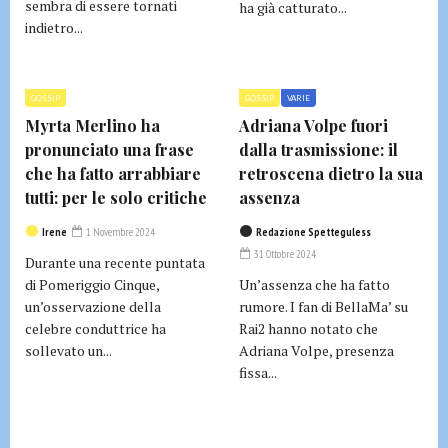
sembra di essere tornati
ha già catturato...
indietro...
GOSSIP
GOSSIP
VARIE
Myrta Merlino ha
Adriana Volpe fuori
pronunciato una frase
dalla trasmissione: il
che ha fatto arrabbiare
retroscena dietro la sua
tutti: per le solo critiche
assenza
Irene
1 Novembre 2024
Redazione Spetteguless
31 Ottobre 2024
Durante una recente puntata
di Pomeriggio Cinque,
Un’assenza che ha fatto
un’osservazione della
rumore. I fan di BellaMa’ su
celebre conduttrice ha
Rai2 hanno notato che
sollevato un...
Adriana Volpe, presenza
fissa...