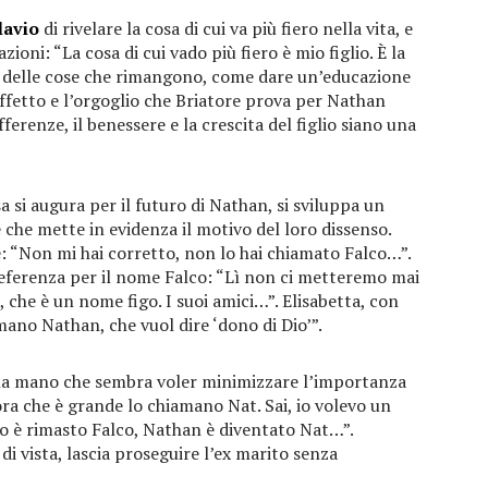
lavio
di rivelare la cosa di cui va più fiero nella vita, e
zioni: “La cosa di cui vado più fiero è mio figlio. È la
o delle cose che rimangono, come dare un’educazione
affetto e l’orgoglio che Briatore prova per Nathan
ferenze, il benessere e la crescita del figlio siano una
a si augura per il futuro di Nathan, si sviluppa un
 che mette in evidenza il motivo del loro dissenso.
: “Non mi hai corretto, non lo hai chiamato Falco…”.
preferenza per il nome Falco: “Lì non ci metteremo mai
 che è un nome figo. I suoi amici…”. Elisabetta, con
ano Nathan, che vuol dire ‘dono di Dio’”.
lla mano che sembra voler minimizzare l’importanza
ora che è grande lo chiamano Nat. Sai, io volevo un
o è rimasto Falco, Nathan è diventato Nat…”.
i vista, lascia proseguire l’ex marito senza