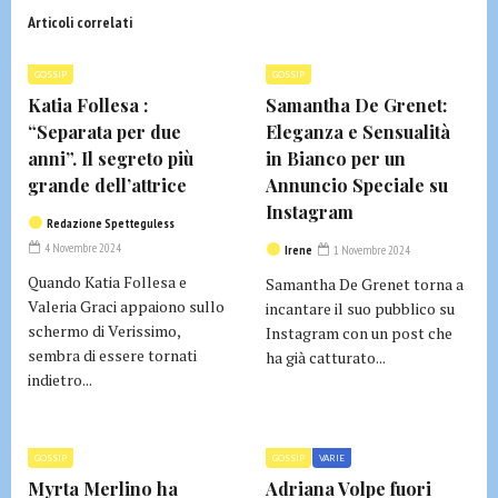
Articoli correlati
GOSSIP
GOSSIP
Katia Follesa :
Samantha De Grenet:
“Separata per due
Eleganza e Sensualità
anni”. Il segreto più
in Bianco per un
grande dell’attrice
Annuncio Speciale su
Instagram
Redazione Spetteguless
4 Novembre 2024
Irene
1 Novembre 2024
Quando Katia Follesa e
Samantha De Grenet torna a
Valeria Graci appaiono sullo
incantare il suo pubblico su
schermo di Verissimo,
Instagram con un post che
sembra di essere tornati
ha già catturato...
indietro...
GOSSIP
GOSSIP
VARIE
Myrta Merlino ha
Adriana Volpe fuori