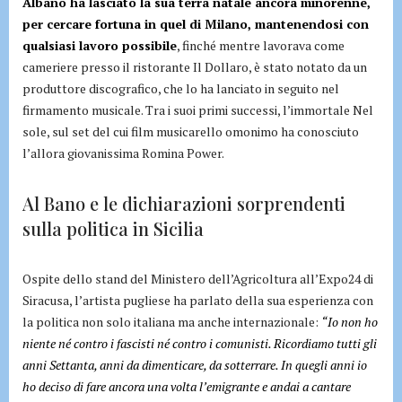
Albano ha lasciato la sua terra natale ancora minorenne,
per cercare fortuna in quel di Milano, mantenendosi con
qualsiasi lavoro possibile
, finché mentre lavorava come
cameriere presso il ristorante Il Dollaro, è stato notato da un
produttore discografico, che lo ha lanciato in seguito nel
firmamento musicale. Tra i suoi primi successi, l’immortale Nel
sole, sul set del cui film musicarello omonimo ha conosciuto
l’allora giovanissima Romina Power.
Al Bano e le dichiarazioni sorprendenti
sulla politica in Sicilia
Ospite dello stand del Ministero dell’Agricoltura all’Expo24 di
Siracusa, l’artista pugliese ha parlato della sua esperienza con
la politica non solo italiana ma anche internazionale:
“Io non ho
niente né contro i fascisti né contro i comunisti. Ricordiamo tutti gli
anni Settanta, anni da dimenticare, da sotterrare. In quegli anni io
ho deciso di fare ancora una volta l’emigrante e andai a cantare