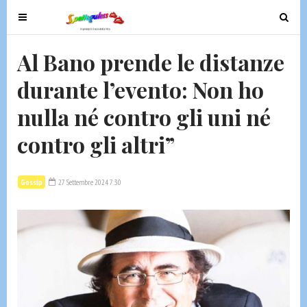
T
T
o
o
g
g
Al Bano prende le distanze
g
g
durante l’evento: Non ho
l
l
e
e
nulla né contro gli uni né
n
n
a
a
contro gli altri”
v
v
i
i
g
g
Gossip
27 Settembre 2024 7:30
a
a
t
t
i
i
o
o
n
n