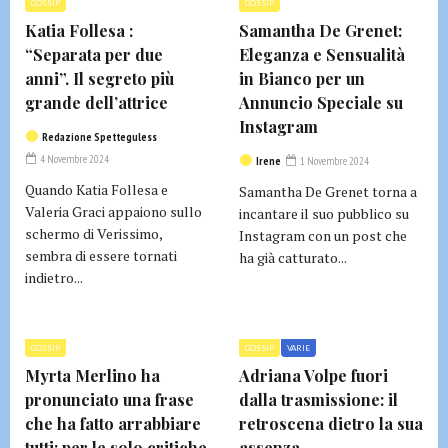
GOSSIP
GOSSIP
Katia Follesa :
Samantha De Grenet:
“Separata per due
Eleganza e Sensualità
anni”. Il segreto più
in Bianco per un
grande dell’attrice
Annuncio Speciale su
Instagram
Redazione Spetteguless
4 Novembre 2024
Irene
1 Novembre 2024
Quando Katia Follesa e
Samantha De Grenet torna a
Valeria Graci appaiono sullo
incantare il suo pubblico su
schermo di Verissimo,
Instagram con un post che
sembra di essere tornati
ha già catturato...
indietro...
GOSSIP
GOSSIP
VARIE
Myrta Merlino ha
Adriana Volpe fuori
pronunciato una frase
dalla trasmissione: il
che ha fatto arrabbiare
retroscena dietro la sua
tutti: per le solo critiche
assenza