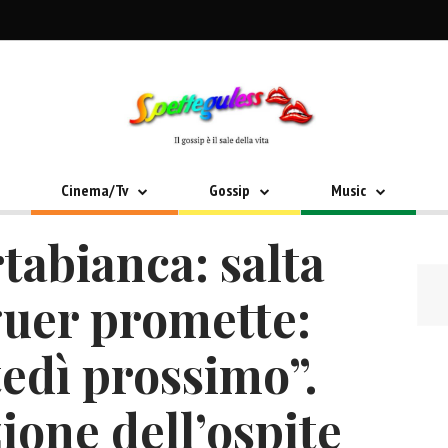
Cinema/Tv
Gossip
Music
tabianca: salta
guer promette:
edì prossimo”.
zione dell’ospite