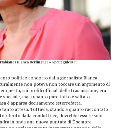
rtabianca Bianca Berlinguer – Spetteguless.it
nto politico condotto dalla giornalista Bianca
naturalmente non poteva non toccare un argomento di
er questo, sui profili ufficiali della trasmissione, era
e speciale, ma a quanto pare tutto è saltato
casa è apparsa decisamente esterrefatta,
io tanto atteso. Tuttavia, stando a quanto raccontato
to riferito dalla conduttrice, dovrebbe essere solo
ndrà in onda una nuova puntata di È sempre
 stato un aggiornamento inaspettato proprio dalla