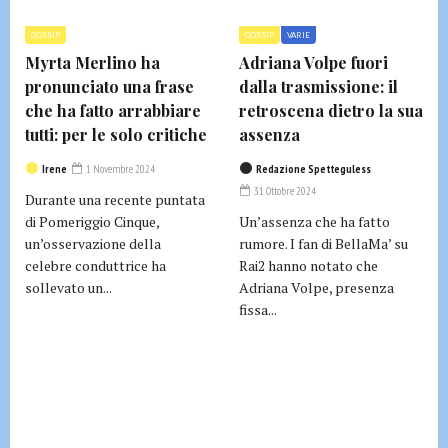
GOSSIP
GOSSIP
VARIE
Myrta Merlino ha
Adriana Volpe fuori
pronunciato una frase
dalla trasmissione: il
che ha fatto arrabbiare
retroscena dietro la sua
tutti: per le solo critiche
assenza
Irene
1 Novembre 2024
Redazione Spetteguless
31 Ottobre 2024
Durante una recente puntata
di Pomeriggio Cinque,
Un’assenza che ha fatto
un’osservazione della
rumore. I fan di BellaMa’ su
celebre conduttrice ha
Rai2 hanno notato che
sollevato un...
Adriana Volpe, presenza
fissa...