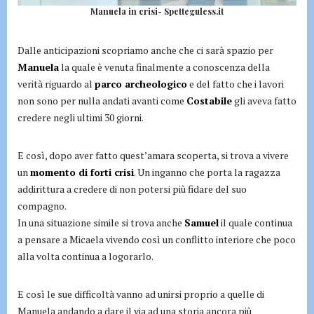
Manuela in crisi- Spetteguless.it
Dalle anticipazioni scopriamo anche che ci sarà spazio per
Manuela
la quale è venuta finalmente a conoscenza della
verità riguardo al
parco archeologico
e del fatto che i lavori
non sono per nulla andati avanti come
Costabile
gli aveva fatto
credere negli ultimi 30 giorni.
E così, dopo aver fatto quest’amara scoperta, si trova a vivere
un
momento di forti crisi
. Un inganno che porta la ragazza
addirittura a credere di non potersi più fidare del suo
compagno.
In una situazione simile si trova anche
Samuel
il quale continua
a pensare a Micaela vivendo così un conflitto interiore che poco
alla volta continua a logorarlo.
E così le sue difficoltà vanno ad unirsi proprio a quelle di
Manuela andando a dare il via ad una storia ancora più