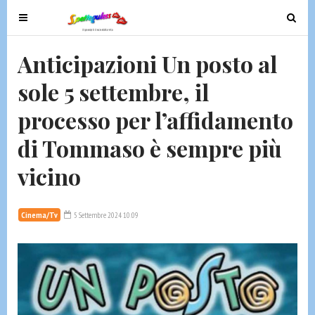
T
T
o
o
g
g
Anticipazioni Un posto al
g
g
sole 5 settembre, il
l
l
e
e
processo per l’affidamento
n
n
a
a
di Tommaso è sempre più
v
v
vicino
i
i
g
g
a
a
Cinema/Tv
5 Settembre 2024 10:09
t
t
i
i
o
o
n
n