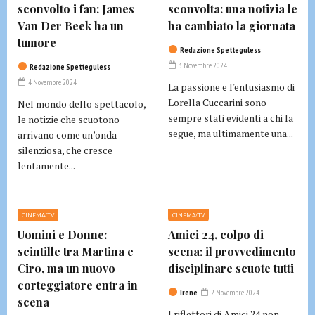
sconvolto i fan: James
sconvolta: una notizia le
Van Der Beek ha un
ha cambiato la giornata
tumore
Redazione Spetteguless
3 Novembre 2024
Redazione Spetteguless
4 Novembre 2024
La passione e l'entusiasmo di
Lorella Cuccarini sono
Nel mondo dello spettacolo,
sempre stati evidenti a chi la
le notizie che scuotono
segue, ma ultimamente una...
arrivano come un’onda
silenziosa, che cresce
lentamente...
CINEMA/TV
CINEMA/TV
Uomini e Donne:
Amici 24, colpo di
scintille tra Martina e
scena: il provvedimento
Ciro, ma un nuovo
disciplinare scuote tutti
corteggiatore entra in
Irene
2 Novembre 2024
scena
I riflettori di Amici 24 non