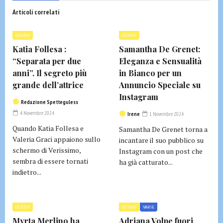
Articoli correlati
GOSSIP
GOSSIP
Katia Follesa :
Samantha De Grenet:
“Separata per due
Eleganza e Sensualità
anni”. Il segreto più
in Bianco per un
grande dell’attrice
Annuncio Speciale su
Instagram
Redazione Spetteguless
4 Novembre 2024
Irene
1 Novembre 2024
Quando Katia Follesa e
Samantha De Grenet torna a
Valeria Graci appaiono sullo
incantare il suo pubblico su
schermo di Verissimo,
Instagram con un post che
sembra di essere tornati
ha già catturato...
indietro...
GOSSIP
GOSSIP
VARIE
Myrta Merlino ha
Adriana Volpe fuori