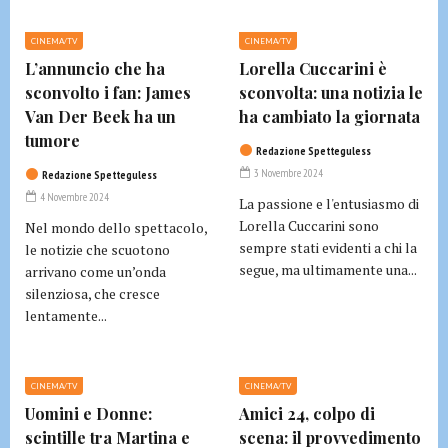
CINEMA/TV
CINEMA/TV
L’annuncio che ha
Lorella Cuccarini è
sconvolto i fan: James
sconvolta: una notizia le
Van Der Beek ha un
ha cambiato la giornata
tumore
Redazione Spetteguless
3 Novembre 2024
Redazione Spetteguless
4 Novembre 2024
La passione e l'entusiasmo di
Lorella Cuccarini sono
Nel mondo dello spettacolo,
sempre stati evidenti a chi la
le notizie che scuotono
segue, ma ultimamente una...
arrivano come un’onda
silenziosa, che cresce
lentamente...
CINEMA/TV
CINEMA/TV
Uomini e Donne:
Amici 24, colpo di
scintille tra Martina e
scena: il provvedimento