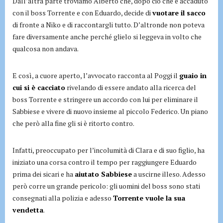
Dall’altra parte troviamo Alberto che, dopo ciò che è accaduto
con il boss Torrente e con Eduardo, decide di
vuotare il sacco
di fronte a Niko e di raccontargli tutto. D’altronde non poteva
fare diversamente anche perché glielo si leggeva in volto che
qualcosa non andava.
E così, a cuore aperto, l’avvocato racconta al Poggi il
guaio in
cui si è cacciato
rivelando di essere andato alla ricerca del
boss Torrente e stringere un accordo con lui per eliminare il
Sabbiese e vivere di nuovo insieme al piccolo Federico. Un piano
che però alla fine gli si è ritorto contro.
Infatti, preoccupato per l’incolumità di Clara e di suo figlio, ha
iniziato una corsa contro il tempo per raggiungere Eduardo
prima dei sicari e ha
aiutato Sabbiese
a uscirne illeso. Adesso
però corre un grande pericolo: gli uomini del boss sono stati
consegnati alla polizia e adesso
Torrente vuole la sua
vendetta
.