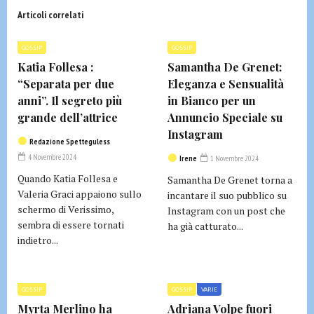
Articoli correlati
GOSSIP
GOSSIP
Katia Follesa :
Samantha De Grenet:
“Separata per due
Eleganza e Sensualità
anni”. Il segreto più
in Bianco per un
grande dell’attrice
Annuncio Speciale su
Instagram
Redazione Spetteguless
4 Novembre 2024
Irene
1 Novembre 2024
Quando Katia Follesa e
Samantha De Grenet torna a
Valeria Graci appaiono sullo
incantare il suo pubblico su
schermo di Verissimo,
Instagram con un post che
sembra di essere tornati
ha già catturato...
indietro...
GOSSIP
GOSSIP
VARIE
Myrta Merlino ha
Adriana Volpe fuori