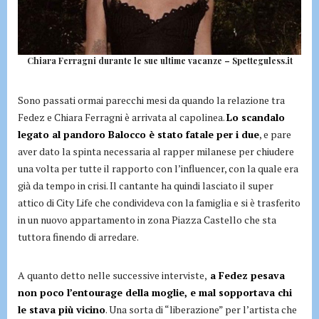
Chiara Ferragni durante le sue ultime vacanze – Spetteguless.it
Sono passati ormai parecchi mesi da quando la relazione tra
Fedez e Chiara Ferragni è arrivata al capolinea.
Lo scandalo
legato al pandoro Balocco è stato fatale per i due
, e pare
aver dato la spinta necessaria al rapper milanese per chiudere
una volta per tutte il rapporto con l’influencer, con la quale era
già da tempo in crisi. Il cantante ha quindi lasciato il super
attico di City Life che condivideva con la famiglia e si è trasferito
in un nuovo appartamento in zona Piazza Castello che sta
tuttora finendo di arredare.
A quanto detto nelle successive interviste,
a Fedez pesava
non poco l’entourage della moglie, e mal sopportava chi
le stava più vicino
. Una sorta di “liberazione” per l’artista che