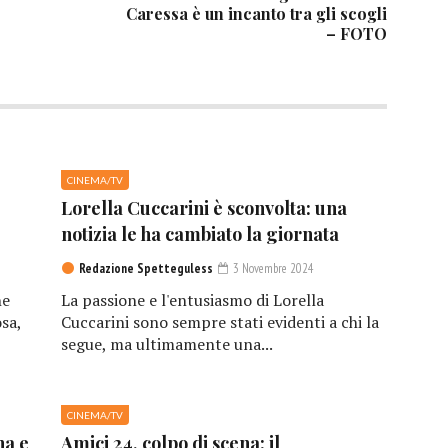
Caressa è un incanto tra gli scogli
– FOTO
CINEMA/TV
Lorella Cuccarini è sconvolta: una
notizia le ha cambiato la giornata
Redazione Spetteguless
3 Novembre 2024
he
La passione e l'entusiasmo di Lorella
sa,
Cuccarini sono sempre stati evidenti a chi la
segue, ma ultimamente una...
CINEMA/TV
na e
Amici 24, colpo di scena: il