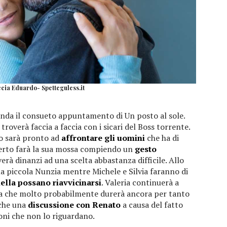
cia Eduardo- Spetteguless.it
 onda il consueto appuntamento di Un posto al sole.
roverà faccia a faccia con i sicari del Boss torrente.
o sarà pronto ad
affrontare gli uomini
che ha di
erto farà la sua mossa compiendo un
gesto
verà dinanzi ad una scelta abbastanza difficile. Allo
a piccola Nunzia mentre Michele e Silvia faranno di
ella possano riavvicinarsi
. Valeria continuerà a
za che molto probabilmente durerà ancora per tanto
nche una
discussione con Renato
a causa del fatto
ioni che non lo riguardano.