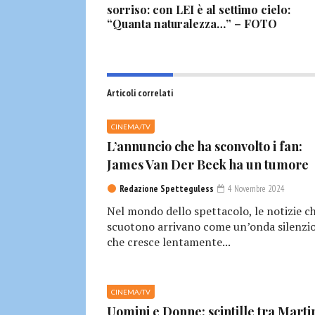
sorriso: con LEI è al settimo cielo:
“Quanta naturalezza…” – FOTO
Articoli correlati
CINEMA/TV
L’annuncio che ha sconvolto i fan:
James Van Der Beek ha un tumore
Redazione Spetteguless
4 Novembre 2024
Nel mondo dello spettacolo, le notizie c
scuotono arrivano come un’onda silenzio
che cresce lentamente...
CINEMA/TV
Uomini e Donne: scintille tra Marti