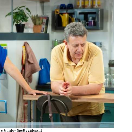
 e Guido- Spetteguless.it