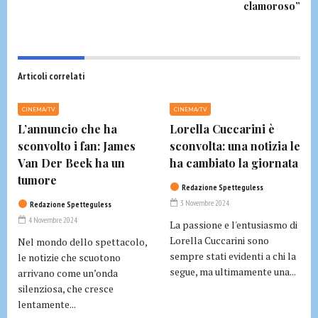
clamoroso”
Articoli correlati
CINEMA/TV
CINEMA/TV
L’annuncio che ha
Lorella Cuccarini è
sconvolto i fan: James
sconvolta: una notizia le
Van Der Beek ha un
ha cambiato la giornata
tumore
Redazione Spetteguless
3 Novembre 2024
Redazione Spetteguless
4 Novembre 2024
La passione e l'entusiasmo di
Lorella Cuccarini sono
Nel mondo dello spettacolo,
sempre stati evidenti a chi la
le notizie che scuotono
segue, ma ultimamente una...
arrivano come un’onda
silenziosa, che cresce
lentamente...