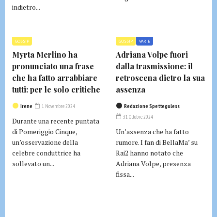
indietro...
GOSSIP
GOSSIP
VARIE
Myrta Merlino ha
Adriana Volpe fuori
pronunciato una frase
dalla trasmissione: il
che ha fatto arrabbiare
retroscena dietro la sua
tutti: per le solo critiche
assenza
Irene
1 Novembre 2024
Redazione Spetteguless
31 Ottobre 2024
Durante una recente puntata
di Pomeriggio Cinque,
Un’assenza che ha fatto
un’osservazione della
rumore. I fan di BellaMa’ su
celebre conduttrice ha
Rai2 hanno notato che
sollevato un...
Adriana Volpe, presenza
fissa...