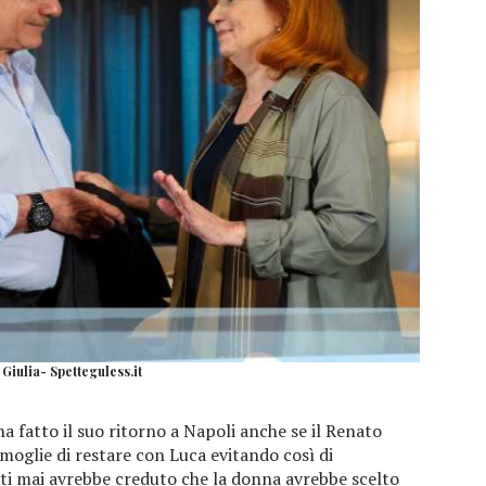
 Giulia- Spetteguless.it
ha fatto il suo ritorno a Napoli anche se il Renato
 moglie di restare con Luca evitando così di
fatti mai avrebbe creduto che la donna avrebbe scelto