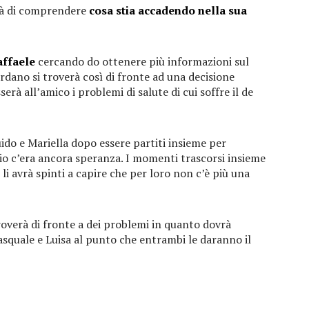
rà di comprendere
cosa stia accadendo nella sua
affaele
cercando do ottenere più informazioni sul
ordano si troverà così di fronte ad una decisione
erà all’amico i problemi di salute di cui soffre il de
do e Mariella dopo essere partiti insieme per
nio c’era ancora speranza. I momenti trascorsi insieme
o li avrà spinti a capire che per loro non c’è più una
roverà di fronte a dei problemi in quanto dovrà
asquale e Luisa al punto che entrambi le daranno il