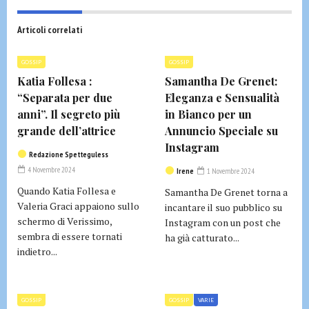
Articoli correlati
GOSSIP
GOSSIP
Katia Follesa :
Samantha De Grenet:
“Separata per due
Eleganza e Sensualità
anni”. Il segreto più
in Bianco per un
grande dell’attrice
Annuncio Speciale su
Instagram
Redazione Spetteguless
4 Novembre 2024
Irene
1 Novembre 2024
Quando Katia Follesa e
Samantha De Grenet torna a
Valeria Graci appaiono sullo
incantare il suo pubblico su
schermo di Verissimo,
Instagram con un post che
sembra di essere tornati
ha già catturato...
indietro...
GOSSIP
GOSSIP
VARIE