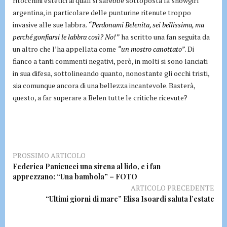
ritocchini estetici ai quali si sarebbe sottoposta la showgirl
argentina, in particolare delle punturine ritenute troppo
invasive alle sue labbra.
“Perdonami Belenita, sei bellissima, ma
perché gonfiarsi le labbra così? No!”
ha scritto una fan seguita da
un altro che l’ha appellata come
“un mostro canottato”
. Di
fianco a tanti commenti negativi, però, in molti si sono lanciati
in sua difesa, sottolineando quanto, nonostante gli occhi tristi,
sia comunque ancora di una bellezza incantevole. Basterà,
questo, a far superare a Belen tutte le critiche ricevute?
PROSSIMO ARTICOLO
Federica Panicucci una sirena al lido, e i fan
apprezzano: “Una bambola” – FOTO
ARTICOLO PRECEDENTE
“Ultimi giorni di mare” Elisa Isoardi saluta l’estate