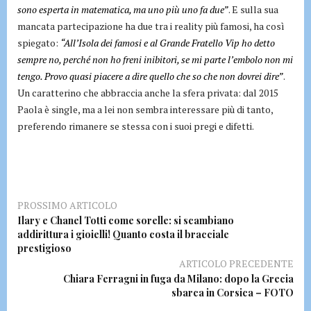
sono esperta in matematica, ma uno più uno fa due”
. E sulla sua
mancata partecipazione ha due tra i reality più famosi, ha così
spiegato:
“All’Isola dei famosi e al Grande Fratello Vip ho detto
sempre no, perché non ho freni inibitori, se mi parte l’embolo non mi
tengo. Provo quasi piacere a dire quello che so che non dovrei dire”
.
Un caratterino che abbraccia anche la sfera privata: dal 2015
Paola è single, ma a lei non sembra interessare più di tanto,
preferendo rimanere se stessa con i suoi pregi e difetti.
PROSSIMO ARTICOLO
Ilary e Chanel Totti come sorelle: si scambiano
addirittura i gioielli! Quanto costa il bracciale
prestigioso
ARTICOLO PRECEDENTE
Chiara Ferragni in fuga da Milano: dopo la Grecia
sbarca in Corsica – FOTO