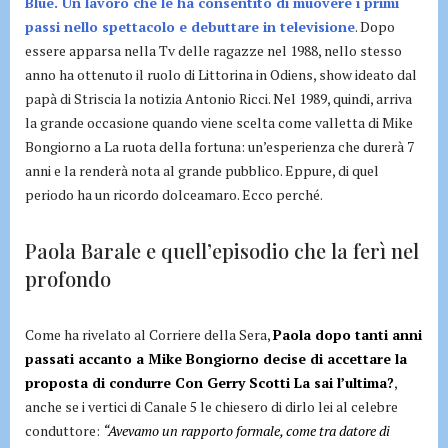
Blue. Un lavoro che le ha consentito di muovere i primi
passi nello spettacolo e debuttare in televisione
. Dopo
essere apparsa nella Tv delle ragazze nel 1988, nello stesso
anno ha ottenuto il ruolo di Littorina in Odiens, show ideato dal
papà di Striscia la notizia Antonio Ricci. Nel 1989, quindi, arriva
la grande occasione quando viene scelta come valletta di Mike
Bongiorno a La ruota della fortuna: un’esperienza che durerà 7
anni e la renderà nota al grande pubblico. Eppure, di quel
periodo ha un ricordo dolceamaro. Ecco perché.
Paola Barale e quell’episodio che la ferì nel
profondo
Come ha rivelato al Corriere della Sera,
Paola dopo tanti anni
passati accanto a Mike Bongiorno decise di accettare la
proposta di condurre Con Gerry Scotti La sai l’ultima?
,
anche se i vertici di Canale 5 le chiesero di dirlo lei al celebre
conduttore:
“Avevamo un rapporto formale, come tra datore di