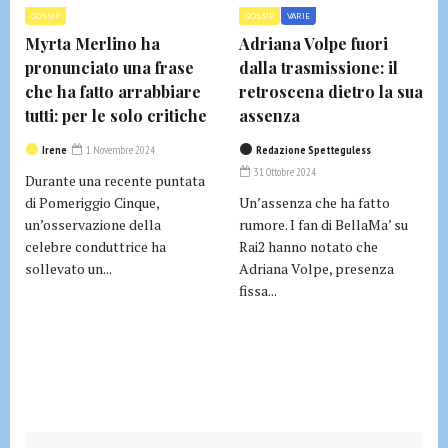
GOSSIP
GOSSIP
VARIE
Myrta Merlino ha
Adriana Volpe fuori
pronunciato una frase
dalla trasmissione: il
che ha fatto arrabbiare
retroscena dietro la sua
tutti: per le solo critiche
assenza
Irene
1 Novembre 2024
Redazione Spetteguless
31 Ottobre 2024
Durante una recente puntata
di Pomeriggio Cinque,
Un’assenza che ha fatto
un’osservazione della
rumore. I fan di BellaMa’ su
celebre conduttrice ha
Rai2 hanno notato che
sollevato un...
Adriana Volpe, presenza
fissa...