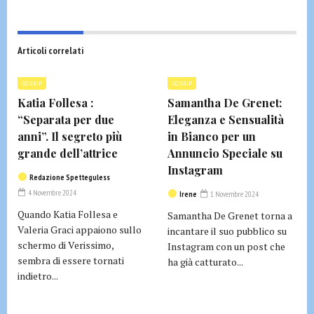
Articoli correlati
GOSSIP
GOSSIP
Katia Follesa :
Samantha De Grenet:
“Separata per due
Eleganza e Sensualità
anni”. Il segreto più
in Bianco per un
grande dell’attrice
Annuncio Speciale su
Instagram
Redazione Spetteguless
4 Novembre 2024
Irene
1 Novembre 2024
Quando Katia Follesa e
Samantha De Grenet torna a
Valeria Graci appaiono sullo
incantare il suo pubblico su
schermo di Verissimo,
Instagram con un post che
sembra di essere tornati
ha già catturato...
indietro...