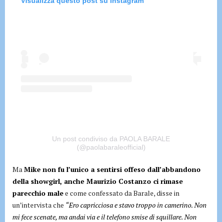
Visualizza questo post su Instagram
Un post condiviso da PAOLA BARALE
(@paolabaraleofficial)
Ma
Mike non fu l’unico a sentirsi offeso dall’abbandono
della showgirl, anche Maurizio Costanzo ci rimase
parecchio male
e come confessato da Barale, disse in
un’intervista che
“Ero capricciosa e stavo troppo in camerino. Non
mi fece scenate, ma andai via e il telefono smise di squillare. Non