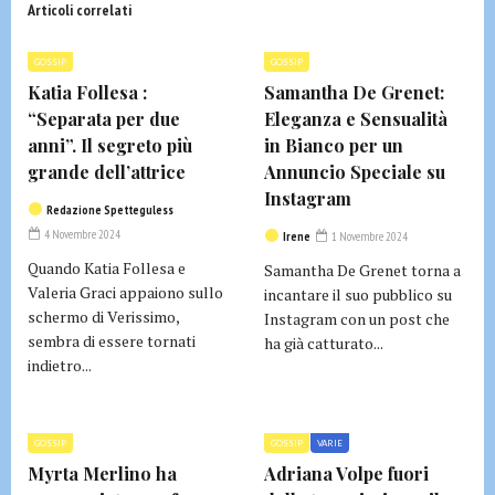
Articoli correlati
GOSSIP
GOSSIP
Katia Follesa :
Samantha De Grenet:
“Separata per due
Eleganza e Sensualità
anni”. Il segreto più
in Bianco per un
grande dell’attrice
Annuncio Speciale su
Instagram
Redazione Spetteguless
4 Novembre 2024
Irene
1 Novembre 2024
Quando Katia Follesa e
Samantha De Grenet torna a
Valeria Graci appaiono sullo
incantare il suo pubblico su
schermo di Verissimo,
Instagram con un post che
sembra di essere tornati
ha già catturato...
indietro...
GOSSIP
GOSSIP
VARIE
Myrta Merlino ha
Adriana Volpe fuori