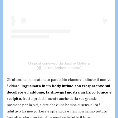
Un post condiviso da Justine Mattera
(@justineelizabethmattera)
Gli ultimi hanno scatenato parecchio clamore online, e il motivo
è chiaro:
inguainata in un body intimo con trasparenze sul
décolleté e l’addome, la showgirl mostra un fisico tonico e
scolpito
, frutto probabilmente anche della sua grande
passione per la bici, e dire che è una bomba di sensualità è
riduttivo. La newyorkese è splendida e i fan non hanno potuto
fare altro che constatarlo e mostrarle tutto il loro