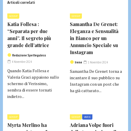
Articoli correlati
GOSSIP
GOSSIP
Katia Follesa :
Samantha De Grenet:
“Separata per due
Eleganza e Sensualità
anni”. Il segreto più
in Bianco per un
grande dell’attrice
Annuncio Speciale su
Instagram
Redazione Spetteguless
4 Novembre 2024
Irene
1 Novembre 2024
Quando Katia Follesa e
Samantha De Grenet torna a
Valeria Graci appaiono sullo
incantare il suo pubblico su
schermo di Verissimo,
Instagram con un post che
sembra di essere tornati
ha già catturato...
indietro...
GOSSIP
GOSSIP
VARIE
Myrta Merlino ha
Adriana Volpe fuori