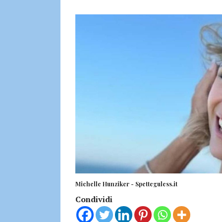
Michelle Hunziker - Spetteguless.it
Condividi