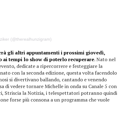
nziker (@therealhunzigram)
rà gli altri appuntamenti i prossimi giovedì,
o ai tempi lo show di poterlo recuperare
. Nato nel
ento, dedicate a ripercorrere e festeggiare la
rnato con la seconda edizione, questa volta facendolo
mosi si divertivano ballando, cantando e venendo
tesa di vedere tornare Michelle in onda su Canale 5 con
i, Striscia la Notizia, i telespettatori potranno quindi
gione forse più consona a un programma che vuole