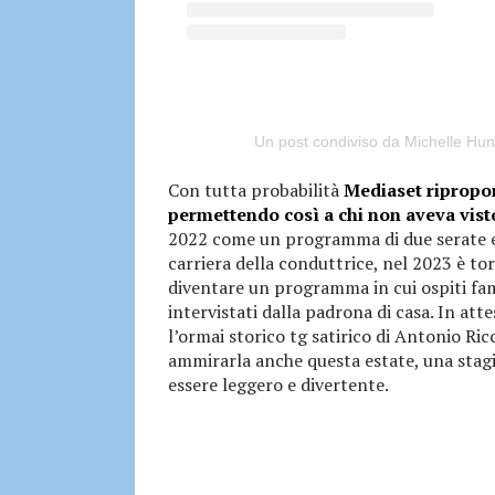
Un post condiviso da Michelle Hu
Con tutta probabilità
Mediaset ripropor
permettendo così a chi non aveva vist
2022 come un programma di due serate ev
carriera della conduttrice, nel 2023 è to
diventare un programma in cui ospiti fa
intervistati dalla padrona di casa. In at
l’ormai storico tg satirico di Antonio Ricc
ammirarla anche questa estate, una sta
essere leggero e divertente.