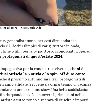
iker al mare – Spetteguless.it
 tv generaliste sono, per così dire, andate in
cio e i Giochi Olimpici di Parigi tuttora in onda,
pliche o film per la tv piuttosto sconosciuti. Eppure,
 protagonisti di quest’estate 2024
.
 impegnativa per la conduttrice elvetica, che
si è
usi Striscia la Notizia e lo spin-off di Io canto
nche il prossimo autunno sarà tra i protagonisti di
verranno affidate. Sebbene sia ormai tempo di vacanza
 andare in onda con uno show. Una bella soddisfazione
in da quando iniziò a muovere i primi passi nello
artista a tutto tondo e sperava di riuscire a imporsi