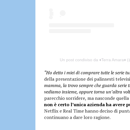
Un post condiviso da ♦️Terra Amara♦️ 
“Ho detto i miei di comprare tutte le serie tu
della presentazione dei palinsesti televi
mamma, la trovo sempre che guarda serie turc
vediamo insieme, oppure torna un’altra vol
parecchio sorridere, ma nasconde quella c
non è certo l’unica azienda ha avere p
Netflix e Real Time hanno deciso di punta
continuano a dare loro ragione.