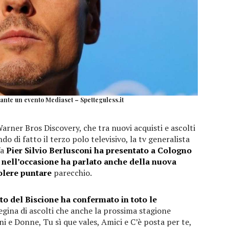
rante un evento Mediaset – Spetteguless.it
Warner Bros Discovery, che tra nuovi acquisti e ascolti
 di fatto il terzo polo televisivo, la tv generalista
fa
Pier Silvio Berlusconi ha presentato a Cologno
 nell’occasione ha parlato anche della nuova
volere puntare
parecchio.
o del Biscione ha confermato in toto le
regina di ascolti che anche la prossima stagione
i e Donne, Tu sì que vales, Amici e C’è posta per te,