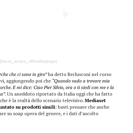
(@terra_amara_officialfanpage)
rche che ci sono in giro”
ha detto Berlusconi nel corso
sivi, aggiungendo poi che
“Quando vado a trovare mia
he. E mi dice: Ciao Pier Silvio, ora o ti siedi con me e la
ta”
. Un aneddoto riportato da Italia oggi che ha fatto
he è la realtà dello scenario televisivo.
Mediaset
untato su prodotti simili
: basti pensare che anche
re su soap opera del genere, e i dati d’ascolto