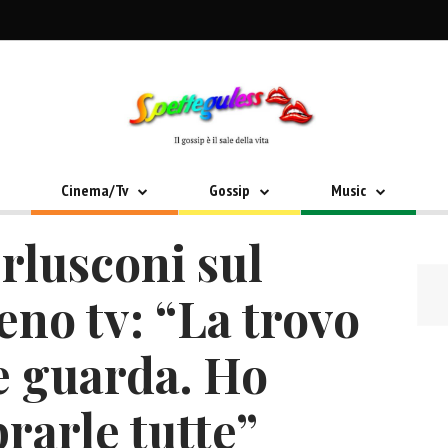
Cinema/Tv
Gossip
Music
erlusconi sul
no tv: “La trovo
e guarda. Ho
rarle tutte”