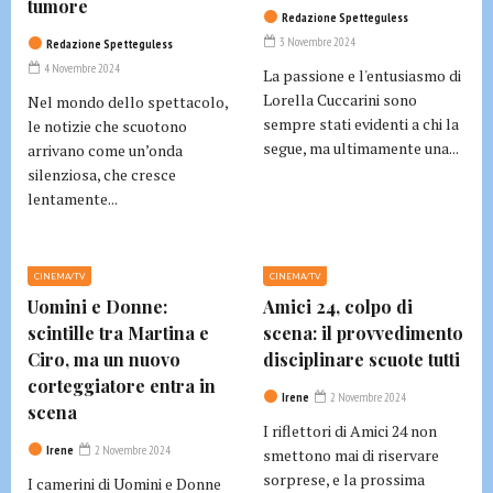
tumore
Redazione Spetteguless
3 Novembre 2024
Redazione Spetteguless
4 Novembre 2024
La passione e l'entusiasmo di
Lorella Cuccarini sono
Nel mondo dello spettacolo,
sempre stati evidenti a chi la
le notizie che scuotono
segue, ma ultimamente una...
arrivano come un’onda
silenziosa, che cresce
lentamente...
CINEMA/TV
CINEMA/TV
Uomini e Donne:
Amici 24, colpo di
scintille tra Martina e
scena: il provvedimento
Ciro, ma un nuovo
disciplinare scuote tutti
corteggiatore entra in
Irene
2 Novembre 2024
scena
I riflettori di Amici 24 non
Irene
2 Novembre 2024
smettono mai di riservare
sorprese, e la prossima
I camerini di Uomini e Donne