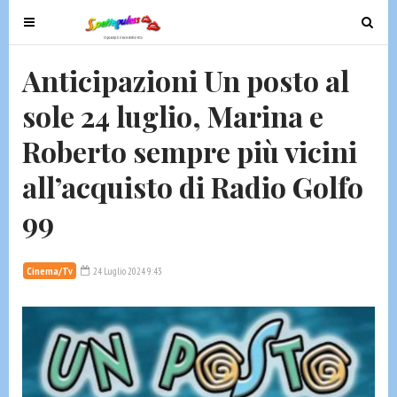
T
T
o
o
g
g
Anticipazioni Un posto al
g
g
sole 24 luglio, Marina e
l
l
e
e
Roberto sempre più vicini
n
n
a
a
all’acquisto di Radio Golfo
v
v
99
i
i
g
g
a
a
Cinema/Tv
24 Luglio 2024 9:43
t
t
i
i
o
o
n
n