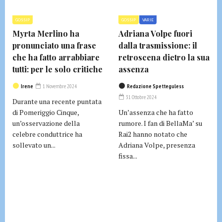
GOSSIP
GOSSIP
VARIE
Myrta Merlino ha
Adriana Volpe fuori
pronunciato una frase
dalla trasmissione: il
che ha fatto arrabbiare
retroscena dietro la sua
tutti: per le solo critiche
assenza
Irene
1 Novembre 2024
Redazione Spetteguless
31 Ottobre 2024
Durante una recente puntata
di Pomeriggio Cinque,
Un’assenza che ha fatto
un’osservazione della
rumore. I fan di BellaMa’ su
celebre conduttrice ha
Rai2 hanno notato che
sollevato un...
Adriana Volpe, presenza
fissa...