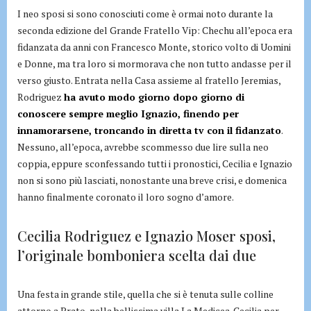
I neo sposi si sono conosciuti come è ormai noto durante la
seconda edizione del Grande Fratello Vip: Chechu all’epoca era
fidanzata da anni con Francesco Monte, storico volto di Uomini
e Donne, ma tra loro si mormorava che non tutto andasse per il
verso giusto. Entrata nella Casa assieme al fratello Jeremias,
Rodriguez
ha avuto modo giorno dopo giorno di
conoscere sempre meglio Ignazio, finendo per
innamorarsene, troncando in diretta tv con il fidanzato
.
Nessuno, all’epoca, avrebbe scommesso due lire sulla neo
coppia, eppure sconfessando tutti i pronostici, Cecilia e Ignazio
non si sono più lasciati, nonostante una breve crisi, e domenica
hanno finalmente coronato il loro sogno d’amore.
Cecilia Rodriguez e Ignazio Moser sposi,
l’originale bomboniera scelta dai due
Una festa in grande stile, quella che si è tenuta sulle colline
attorno a Prato, nella bellissima villa La Medicea. Cecilia per