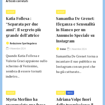
Articoli correlati
GOSSIP
GOSSIP
Katia Follesa :
Samantha De Grenet:
“Separata per due
Eleganza e Sensualità
anni”. Il segreto più
in Bianco per un
grande dell’attrice
Annuncio Speciale su
Instagram
Redazione Spetteguless
4 Novembre 2024
Irene
1 Novembre 2024
Quando Katia Follesa e
Samantha De Grenet torna a
Valeria Graci appaiono sullo
incantare il suo pubblico su
schermo di Verissimo,
Instagram con un post che
sembra di essere tornati
ha già catturato...
indietro...
GOSSIP
GOSSIP
VARIE
Myrta Merlino ha
Adriana Volpe fuori
pronunciato una frase
dalla trasmissione: il