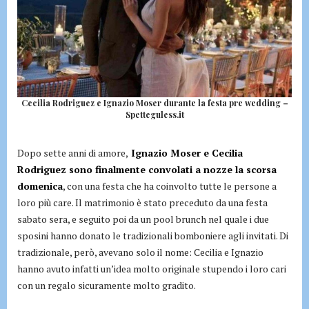
Cecilia Rodriguez e Ignazio Moser durante la festa pre wedding –
Spetteguless.it
Dopo sette anni di amore,
Ignazio Moser e Cecilia
Rodriguez sono finalmente convolati a nozze la scorsa
domenica
, con una festa che ha coinvolto tutte le persone a
loro più care. Il matrimonio è stato preceduto da una festa
sabato sera, e seguito poi da un pool brunch nel quale i due
sposini hanno donato le tradizionali bomboniere agli invitati. Di
tradizionale, però, avevano solo il nome: Cecilia e Ignazio
hanno avuto infatti un’idea molto originale stupendo i loro cari
con un regalo sicuramente molto gradito.