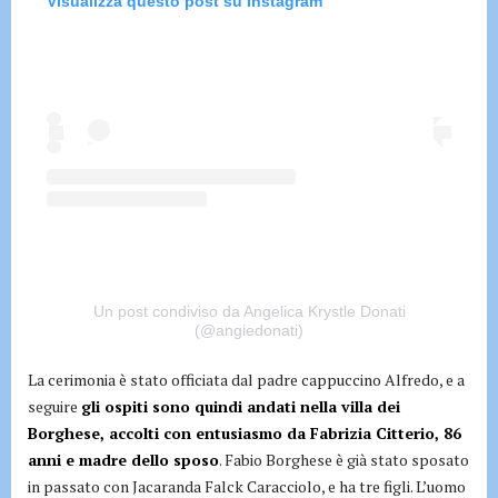
Visualizza questo post su Instagram
Un post condiviso da Angelica Krystle Donati
(@angiedonati)
La cerimonia è stato officiata dal padre cappuccino Alfredo, e a
seguire
gli ospiti sono quindi andati nella villa dei
Borghese, accolti con entusiasmo da Fabrizia Citterio, 86
anni e madre dello sposo
. Fabio Borghese è già stato sposato
in passato con Jacaranda Falck Caracciolo, e ha tre figli. L’uomo