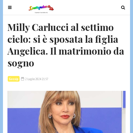
T
T
o
o
g
g
Milly Carlucci al settimo
g
g
cielo: si è sposata la figlia
l
l
e
e
Angelica. Il matrimonio da
n
n
a
a
sogno
v
v
i
i
g
g
Gossip
2 Luglio 2024 21:57
a
a
t
t
i
i
o
o
n
n