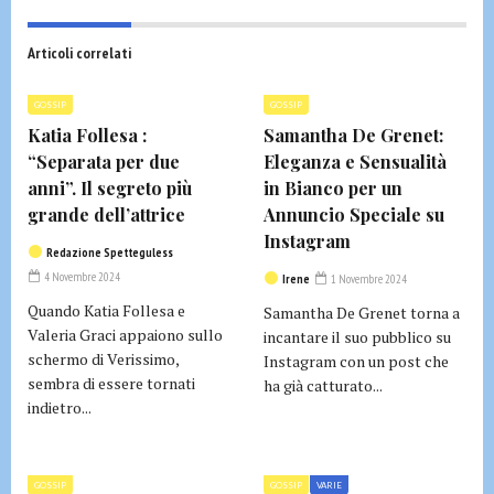
Articoli correlati
GOSSIP
GOSSIP
Katia Follesa :
Samantha De Grenet:
“Separata per due
Eleganza e Sensualità
anni”. Il segreto più
in Bianco per un
grande dell’attrice
Annuncio Speciale su
Instagram
Redazione Spetteguless
4 Novembre 2024
Irene
1 Novembre 2024
Quando Katia Follesa e
Samantha De Grenet torna a
Valeria Graci appaiono sullo
incantare il suo pubblico su
schermo di Verissimo,
Instagram con un post che
sembra di essere tornati
ha già catturato...
indietro...
GOSSIP
GOSSIP
VARIE