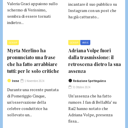
Valeria Graci appaiono sullo
incantare il suo pubblico su
schermo di Verissimo,
Instagram con un post che
sembra di essere tornati
ha già catturato...
indietro...
GOSSIP
GOSSIP
VARIE
Myrta Merlino ha
Adriana Volpe fuori
pronunciato una frase
dalla trasmissione: il
che ha fatto arrabbiare
retroscena dietro la sua
tutti: per le solo critiche
assenza
Irene
1 Novembre 2024
Redazione Spetteguless
31 Ottobre 2024
Durante una recente puntata
di Pomeriggio Cinque,
Un’assenza che ha fatto
un’osservazione della
rumore. I fan di BellaMa’ su
celebre conduttrice ha
Rai2 hanno notato che
sollevato un...
Adriana Volpe, presenza
fissa...