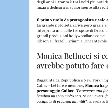
degli anni Ottanta è tra i volti più noti d
inizia a dedicarsi maggiormente alla recit
Il primo ruolo da protagonista risale a
La grande notorietà arriva però grazie al
interpreta una delle tre spose di Dracula
grandi produzioni hollywoodiane come i d
Gibson e i fratelli Grimm e L’incantevole 
Monica Bellucci si c
avrebbe potuto fare 
Raggiunta da Repubblica a New York, im
Callas – Lettere e memorie,
Monica ha pa
personaggio Callas
:
“Preservava una form
bambini mi sono molto cari. Se non avessi f
occupata di problemi infantili”
ha svelato B