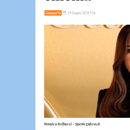
29 Giugno 2024 5:36
Cinema/Tv
Monica Bellucci - Spetteguless.it