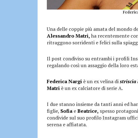
Federica
Una delle coppie più amata del mondo del
Alessandro Matri,
ha recentemente condi
ritraggono sorridenti e felici sulla spiagg
Il post condiviso su entrambi i profili I
regalando così un assaggio della loro esta
Federica Nargi
è un ex velina di
striscia 
Matri
è un ex calciatore di serie A.
I due stanno insieme da tanti anni ed han
figlie,
Sofia
e
Beatrice,
spesso protagonist
condivide sul suo profilo Instagram uffic
serena e affiatata.