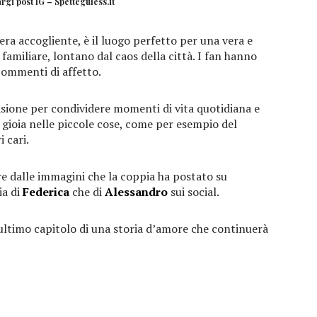
gi post IG – Spetteguless.it
era accogliente, è il luogo perfetto per una vera e
amiliare, lontano dal caos della città. I fan hanno
commenti di affetto.
asione per condividere momenti di vita quotidiana e
 gioia nelle piccole cose, come per esempio del
 cari.
re dalle immagini che la coppia ha postato su
ia di
Federica
che di
Alessandro
sui social.
ultimo capitolo di una storia d’amore che continuerà