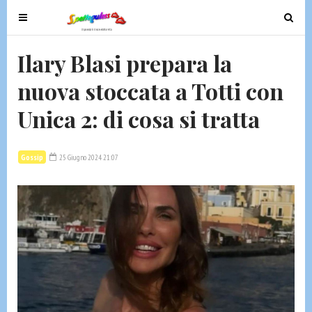
T
T
o
o
g
g
Ilary Blasi prepara la
g
g
nuova stoccata a Totti con
l
l
e
e
Unica 2: di cosa si tratta
n
n
a
a
v
v
Gossip
25 Giugno 2024 21:07
i
i
g
g
a
a
t
t
i
i
o
o
n
n