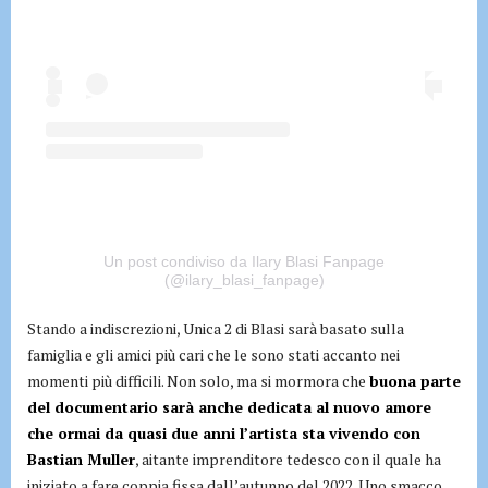
Un post condiviso da Ilary Blasi Fanpage
(@ilary_blasi_fanpage)
Stando a indiscrezioni, Unica 2 di Blasi sarà basato sulla
famiglia e gli amici più cari che le sono stati accanto nei
momenti più difficili. Non solo, ma si mormora che
buona parte
del documentario sarà anche dedicata al nuovo amore
che ormai da quasi due anni l’artista sta vivendo con
Bastian Muller
, aitante imprenditore tedesco con il quale ha
iniziato a fare coppia fissa dall’autunno del 2022. Uno smacco