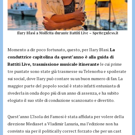
Ilary Blasi a Molfetta durante Battiti Live – Spetteguless.it
Momento a dir poco fortunato, questo, per Ilary Blasi.
La
conduttrice capitolina da quest’anno è alla guida di
Battiti Live, trasmissione musicale itinerante
le cui prime
tre puntate sono state già trasmesse su Telenorba e spoilerate
sui social, dove Ilary può contare su un buon numero di fan. La
maggior parte del popolo social è stato infatti entusiasta di
rivederla in onda dopo più di un anno di assenza, e ha subito
elogiato il suo stile di conduzione scanzonato e divertito.
Quest’anno L’Isola dei Famosi è stata affidata per volere della
direzione Mediaset a Vladimir Luxuria, ma l’edizione non ha
convinto sia per il politically correct forzato che per un cast