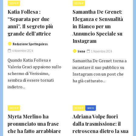
GOSSIP
GOSSIP
Katia Follesa :
Samantha De Grenet:
“Separata per due
Eleganza e Sensualità
anni”. Il segreto più
in Bianco per un
grande dell’attrice
Annuncio Speciale su
Instagram
Redazione Spetteguless
4 Novembre 2024
Irene
1 Novembre 2024
Quando Katia Follesa e
Samantha De Grenet torna a
Valeria Graci appaiono sullo
incantare il suo pubblico su
schermo di Verissimo,
Instagram con un post che
sembra di essere tornati
ha già catturato...
indietro...
GOSSIP
GOSSIP
VARIE
Myrta Merlino ha
Adriana Volpe fuori
pronunciato una frase
dalla trasmissione: il
che ha fatto arrabbiare
retroscena dietro la sua