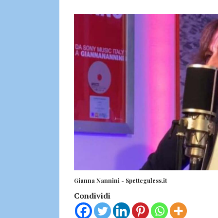
Gianna Nannini - Spetteguless.it
Condividi