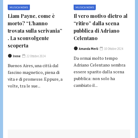
MUSICA NEWS
MUSICA NEWS
Liam Payne, come è
Il vero motivo dietro al
morto? “L’hanno
“ritiro” dalla scena
trovata sulla scrivania”
pubblica di Adriano
. La sconvolgente
Celentano
scoperta
Amanda Merli
10 Ottobre 2024
Irene
22 Ottobre 2024
Da ormai molto tempo
Adriano Celentano sembra
Buenos Aires, una città dal
essere sparito dalla scena
fascino magnetico, piena di
pubblica: non solo ha
vita e di promesse. Eppure, a
cambiato il...
volte, tra le sue...