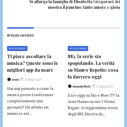
Si allarga la famiglia di Elisabetta Gregoraci, lei
mostra il pancino: tanto amore e gioia
Articoli correlati
MUSICA NEWS
MUSICA NEWS
TI piace ascoltare la
883, la serie sta
musica? Queste sono le
spopolando. La verità
migliori app da usare
su Mauro Repetto: cosa
fa davvero oggi
Irene
23 Ottobre 2024
Amanda Merli
22 Ottobre 2024
Hai mai pensato a come la
musica possa trasformare
Esce oggi su Sky e Now TV la
completamente una
serie Hanno ucciso l'Uomo
giornata? Un attimo sei
Ragno: la leggendaria storia
immerso nel...
degli 883. Diretta da...