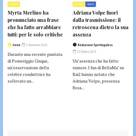
GOSSIP
GOSSIP
VARIE
Myrta Merlino ha
Adriana Volpe fuori
pronunciato una frase
dalla trasmissione: il
che ha fatto arrabbiare
retroscena dietro la sua
tutti: per le solo critiche
assenza
Irene
1 Novembre 2024
Redazione Spetteguless
31 Ottobre 2024
Durante una recente puntata
di Pomeriggio Cinque,
Un’assenza che ha fatto
un’osservazione della
rumore. I fan di BellaMa’ su
celebre conduttrice ha
Rai2 hanno notato che
sollevato un...
Adriana Volpe, presenza
fissa...