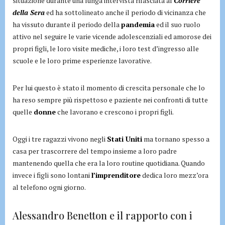
situazione durante una lunga intervista rilasciata al
Corriere
della Sera
ed ha sottolineato anche il periodo di vicinanza che
ha vissuto durante il periodo della
pandemia
ed il suo ruolo
attivo nel seguire le varie vicende adolescenziali ed amorose dei
propri figli, le loro visite mediche, i loro test d’ingresso alle
scuole e le loro prime esperienze lavorative.
Per lui questo è stato il momento di crescita personale che lo
ha reso sempre più rispettoso e paziente nei confronti di tutte
quelle
donne
che lavorano e crescono i propri figli.
Oggi i tre ragazzi vivono negli
Stati Uniti
ma tornano spesso a
casa per trascorrere del tempo insieme a loro padre
mantenendo quella che era la loro routine quotidiana. Quando
invece i figli sono lontani
l’imprenditore
dedica loro mezz’ora
al telefono ogni giorno.
Alessandro Benetton e il rapporto con i