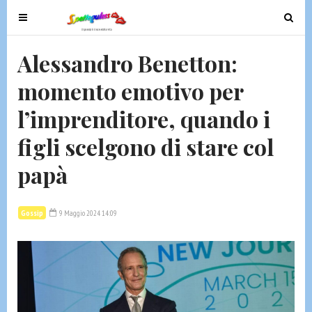
T
T
o
o
g
g
Alessandro Benetton:
g
g
momento emotivo per
l
l
e
e
l’imprenditore, quando i
n
n
a
a
figli scelgono di stare col
v
v
papà
i
i
g
g
a
a
Gossip
9 Maggio 2024 14:09
t
t
i
i
o
o
n
n