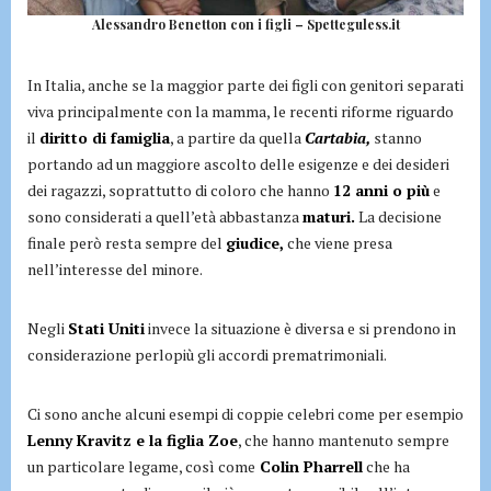
Alessandro Benetton con i figli – Spetteguless.it
In Italia, anche se la maggior parte dei figli con genitori separati
viva principalmente con la mamma, le recenti riforme riguardo
il
diritto di famiglia
, a partire da quella
Cartabia,
stanno
portando ad un maggiore ascolto delle esigenze e dei desideri
dei ragazzi, soprattutto di coloro che hanno
12 anni o più
e
sono considerati a quell’età abbastanza
maturi.
La decisione
finale però resta sempre del
giudice,
che viene presa
nell’interesse del minore.
Negli
Stati Uniti
invece la situazione è diversa e si prendono in
considerazione perlopiù gli accordi prematrimoniali.
Ci sono anche alcuni esempi di coppie celebri come per esempio
Lenny Kravitz e la figlia Zoe
, che hanno mantenuto sempre
un particolare legame, così come
Colin Pharrell
che ha