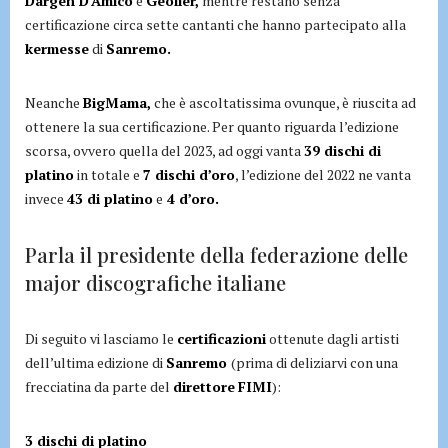
Dargen D’Amico
e
Geolier,
mentre restano senza
certificazione circa sette cantanti che hanno partecipato alla
kermesse
di
Sanremo.
Neanche
BigMama,
che è ascoltatissima ovunque, è riuscita ad
ottenere la sua certificazione. Per quanto riguarda l’edizione
scorsa, ovvero quella del 2023, ad oggi vanta
39 dischi di
platino
in totale e
7 dischi d’oro
, l’edizione del 2022 ne vanta
invece
43 di platino
e
4 d’oro.
Parla il presidente della federazione delle
major discografiche italiane
Di seguito vi lasciamo le
certificazioni
ottenute dagli artisti
dell’ultima edizione di
Sanremo
(prima di deliziarvi con una
frecciatina da parte del
direttore
FIMI
):
3 dischi di platino