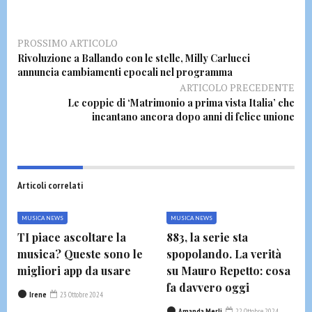
PROSSIMO ARTICOLO
Rivoluzione a Ballando con le stelle, Milly Carlucci
annuncia cambiamenti epocali nel programma
ARTICOLO PRECEDENTE
Le coppie di ‘Matrimonio a prima vista Italia’ che
incantano ancora dopo anni di felice unione
Articoli correlati
MUSICA NEWS
MUSICA NEWS
TI piace ascoltare la
883, la serie sta
musica? Queste sono le
spopolando. La verità
migliori app da usare
su Mauro Repetto: cosa
fa davvero oggi
Irene
23 Ottobre 2024
Amanda Merli
22 Ottobre 2024