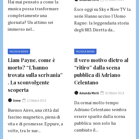
Hai mai pensato a come la
musica possa trasformare
Esce oggi su Sky e Now TV la
completamente una
serie Hanno ucciso l'Uomo
giornata? Un attimo sei
Ragno: la leggendaria storia
immerso nel...
degli 883. Diretta da...
MUSICA NEWS
MUSICA NEWS
Liam Payne, come è
Il vero motivo dietro al
morto? “L’hanno
“ritiro” dalla scena
trovata sulla scrivania”
pubblica di Adriano
. La sconvolgente
Celentano
scoperta
Amanda Merli
10 Ottobre 2024
Irene
22 Ottobre 2024
Da ormai molto tempo
Adriano Celentano sembra
Buenos Aires, una città dal
essere sparito dalla scena
fascino magnetico, piena di
pubblica: non solo ha
vita e di promesse. Eppure, a
cambiato il...
volte, tra le sue...