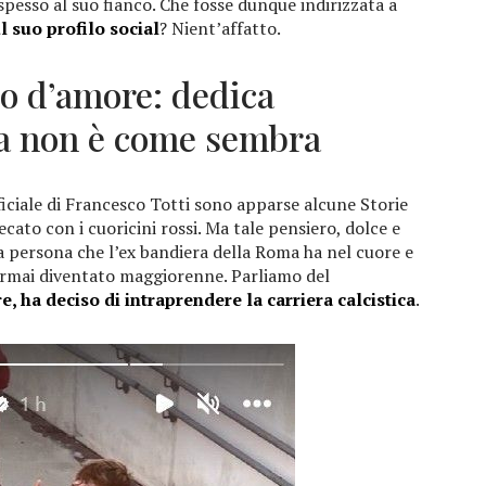
pesso al suo fianco. Che fosse dunque indirizzata a
 suo profilo social
? Nient’affatto.
zo d’amore: dedica
ma non è come sembra
ficiale di Francesco Totti sono apparse alcune Storie
cato con i cuoricini rossi. Ma tale pensiero, dolce e
 persona che l’ex bandiera della Roma ha nel cuore e
 ormai diventato maggiorenne. Parliamo del
, ha deciso di intraprendere la carriera calcistica
.