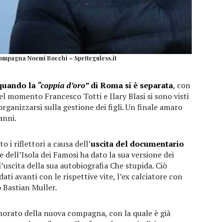
compagna Noemi Bocchi – Spetteguless.it
 quando la
“coppia d’oro”
di Roma si è separata
, con
l momento Francesco Totti e Ilary Blasi si sono visti
 organizzarsi sulla gestione dei figli. Un finale amaro
anni.
o i riflettori a causa dell’
uscita del documentario
e dell’Isola dei Famosi ha dato la sua versione dei
l’uscita della sua autobiografia Che stupida. Ciò
 avanti con le rispettive vite, l’ex calciatore con
 Bastian Muller.
morato della nuova compagna, con la quale è già