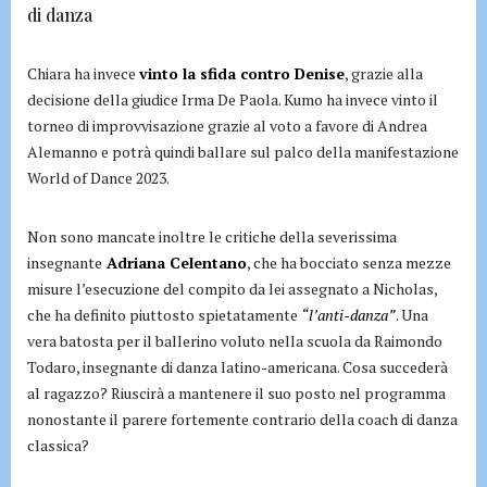
di danza
Chiara ha invece
vinto la sfida contro Denise
, grazie alla
decisione della giudice Irma De Paola. Kumo ha invece vinto il
torneo di improvvisazione grazie al voto a favore di Andrea
Alemanno e potrà quindi ballare sul palco della manifestazione
World of Dance 2023.
Non sono mancate inoltre le critiche della severissima
insegnante
Adriana Celentano
, che ha bocciato senza mezze
misure l’esecuzione del compito da lei assegnato a Nicholas,
che ha definito piuttosto spietatamente
“l’anti-danza”
. Una
vera batosta per il ballerino voluto nella scuola da Raimondo
Todaro, insegnante di danza latino-americana. Cosa succederà
al ragazzo? Riuscirà a mantenere il suo posto nel programma
nonostante il parere fortemente contrario della coach di danza
classica?