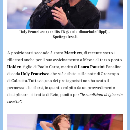
Holy Francisco (credits FB @amicidimariadefilippi) –
Spetteguless.it
A posizionarsi secondo è stato
Matthew
, di recente sotto i
riflettori anche per il suo avvicinamento a Mew e al terzo posto
Holden
, figlio di Paolo Carta, marito di
Laura Pausini
. Fanalino
di coda
Holy Francisco
che si è esibito sulle note di Oroscopo
di Calcutta. Tuttavia, uno dei protagonisti non ha avuto il
permesso di esibirsi, in quanto colpito da un provvedimento
disciplinare: si tratta di Ezio, punito per
“le condizioni di igiene in
casetta”.