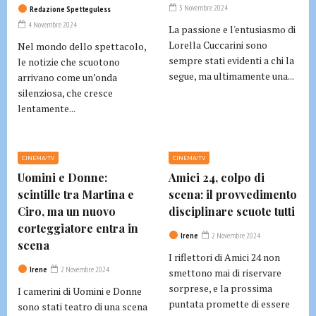
3 Novembre 2024
Redazione Spetteguless
4 Novembre 2024
La passione e l'entusiasmo di
Lorella Cuccarini sono
Nel mondo dello spettacolo,
sempre stati evidenti a chi la
le notizie che scuotono
segue, ma ultimamente una...
arrivano come un’onda
silenziosa, che cresce
lentamente...
CINEMA/TV
CINEMA/TV
Uomini e Donne:
Amici 24, colpo di
scintille tra Martina e
scena: il provvedimento
Ciro, ma un nuovo
disciplinare scuote tutti
corteggiatore entra in
Irene
2 Novembre 2024
scena
I riflettori di Amici 24 non
Irene
2 Novembre 2024
smettono mai di riservare
sorprese, e la prossima
I camerini di Uomini e Donne
puntata promette di essere
sono stati teatro di una scena