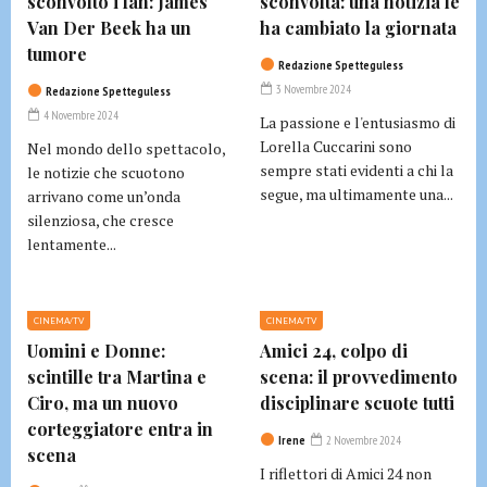
sconvolto i fan: James
sconvolta: una notizia le
Van Der Beek ha un
ha cambiato la giornata
tumore
Redazione Spetteguless
3 Novembre 2024
Redazione Spetteguless
4 Novembre 2024
La passione e l'entusiasmo di
Lorella Cuccarini sono
Nel mondo dello spettacolo,
sempre stati evidenti a chi la
le notizie che scuotono
segue, ma ultimamente una...
arrivano come un’onda
silenziosa, che cresce
lentamente...
CINEMA/TV
CINEMA/TV
Uomini e Donne:
Amici 24, colpo di
scintille tra Martina e
scena: il provvedimento
Ciro, ma un nuovo
disciplinare scuote tutti
corteggiatore entra in
Irene
2 Novembre 2024
scena
I riflettori di Amici 24 non