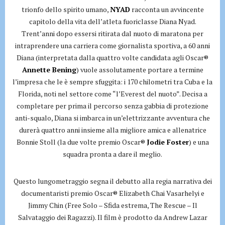
trionfo dello spirito umano,
NYAD
racconta un avvincente
capitolo della vita dell’atleta fuoriclasse Diana Nyad.
Trent’anni dopo essersi ritirata dal nuoto di maratona per
intraprendere una carriera come giornalista sportiva, a 60 anni
Diana (interpretata dalla quattro volte candidata agli Oscar®
Annette Bening
) vuole assolutamente portare a termine
l’impresa che le è sempre sfuggita: i 170 chilometri tra Cuba e la
Florida, noti nel settore come “l’Everest del nuoto”. Decisa a
completare per prima il percorso senza gabbia di protezione
anti-squalo, Diana si imbarca in un’elettrizzante avventura che
durerà quattro anni insieme alla migliore amica e allenatrice
Bonnie Stoll (la due volte premio Oscar®
Jodie Foster
) e una
squadra pronta a dare il meglio.
Questo lungometraggio segna il debutto alla regia narrativa dei
documentaristi premio Oscar® Elizabeth Chai Vasarhelyi e
Jimmy Chin (Free Solo – Sfida estrema, The Rescue – Il
Salvataggio dei Ragazzi). Il film è prodotto da Andrew Lazar