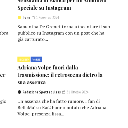
Sensualità in Bianco per un Annuncio
Speciale su Instagram
Irene
1 Novembre 2024
Samantha De Grenet torna a incantare il suo
mbra
pubblico su Instagram con un post che ha
già catturato...
GOSSIP
VARIE
Adriana Volpe fuori dalla
per
trasmissione: il retroscena dietro la
sua assenza
Redazione Spetteguless
31 Ottobre 2024
gio
Un’assenza che ha fatto rumore. I fan di
BellaMa’ su Rai2 hanno notato che Adriana
Volpe, presenza fissa...