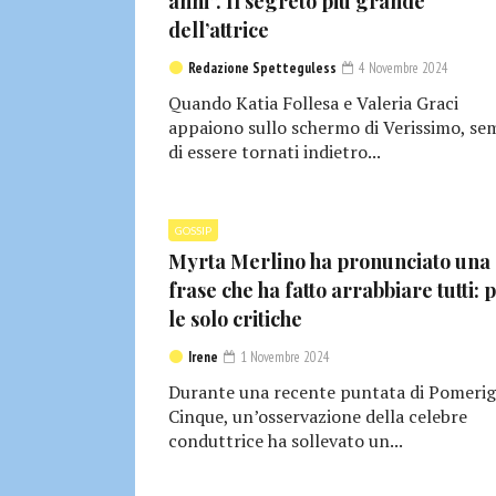
anni”. Il segreto più grande
dell’attrice
Redazione Spetteguless
4 Novembre 2024
Quando Katia Follesa e Valeria Graci
appaiono sullo schermo di Verissimo, se
di essere tornati indietro...
GOSSIP
Myrta Merlino ha pronunciato una
frase che ha fatto arrabbiare tutti: 
le solo critiche
Irene
1 Novembre 2024
Durante una recente puntata di Pomerig
Cinque, un’osservazione della celebre
conduttrice ha sollevato un...